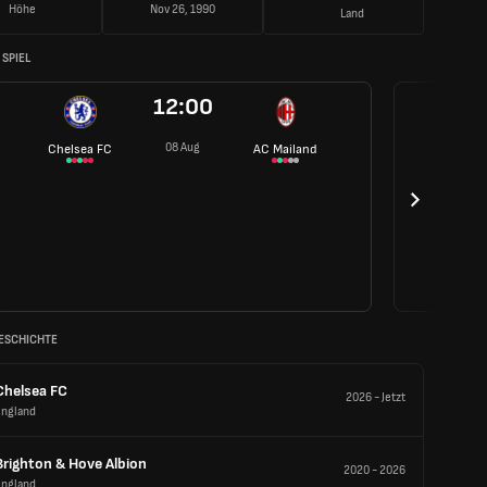
Höhe
Nov 26, 1990
Land
SPIEL
12:00
08 Aug
Chelsea FC
AC Mailand
ESCHICHTE
Chelsea FC
2026
-
Jetzt
England
Brighton & Hove Albion
2020
-
2026
England