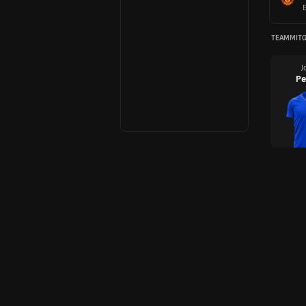
TEAMMITG
J
Pe