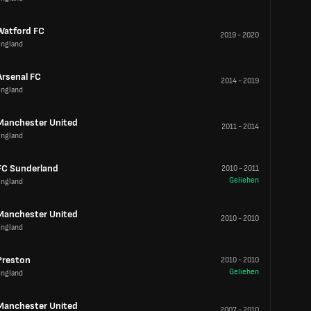
Watford FC
2019
-
2020
England
Arsenal FC
2014
-
2019
England
Manchester United
2011
-
2014
England
FC Sunderland
2010
-
2011
Geliehen
England
Manchester United
2010
-
2010
England
Preston
2010
-
2010
Geliehen
England
Manchester United
2007
-
2010