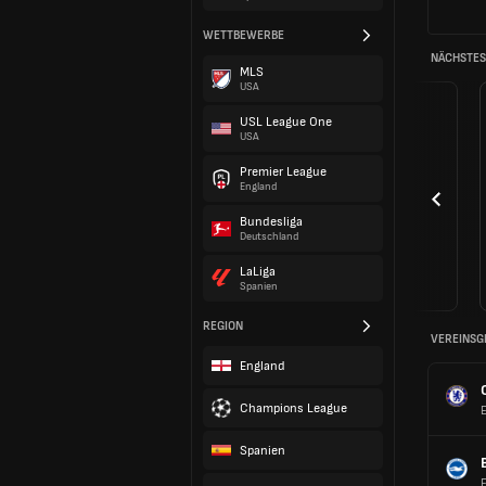
WETTBEWERBE
NÄCHSTES 
MLS
USA
USL League One
USA
Premier League
England
Bundesliga
Deutschland
LaLiga
Spanien
REGION
VEREINSG
England
Champions League
Spanien