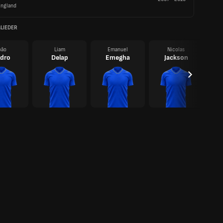
England
LIEDER
oão
Liam
Emanuel
Nicolas
dro
Delap
Emegha
Jackson