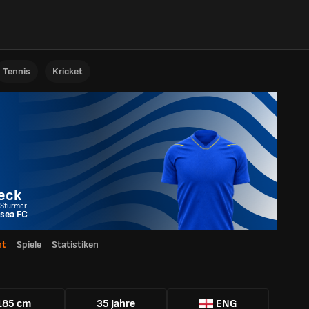
Tennis
Kricket
eck
 Stürmer
sea FC
ht
Spiele
Statistiken
185 cm
35 Jahre
ENG