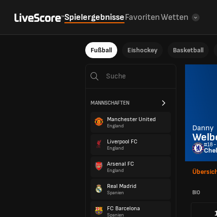
Spielergebnisse
Favoriten
Wetten
Fußball
Eishockey
Basketball
MANNSCHAFTEN
Manchester United
England
Danny
Welb
Liverpool FC
#18 -
England
Chel
Arsenal FC
England
Übersic
Real Madrid
BIO
Spanien
FC Barcelona
Spanien