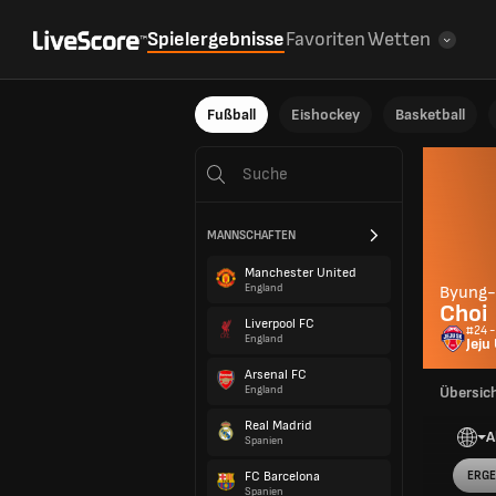
Spielergebnisse
Favoriten
Wetten
Fußball
Eishockey
Basketball
MANNSCHAFTEN
Manchester United
England
Byung
Choi
Liverpool FC
#24 -
England
Jeju
Arsenal FC
England
Übersic
Real Madrid
A
Spanien
FC Barcelona
ERGE
Spanien