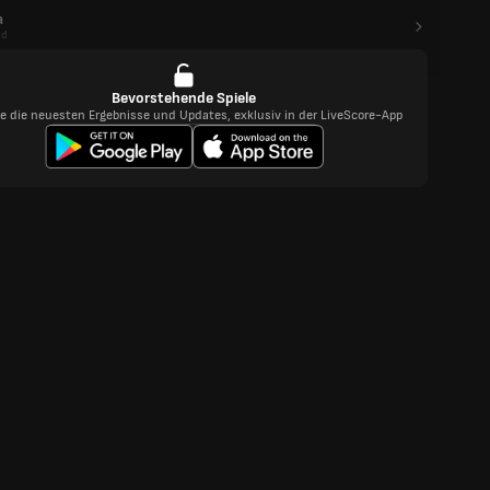
a
nd
Bevorstehende Spiele
te die neuesten Ergebnisse und Updates, exklusiv in der LiveScore-App