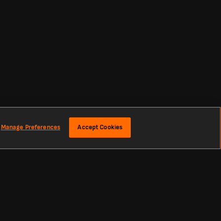
Manage Preferences
Accept Cookies
desliga und Nachrichten aus aller Welt. Aktuelle Tabellen, Spielpläne und
, La Liga und Europas größte Wettbewerbe wie die Champions League und