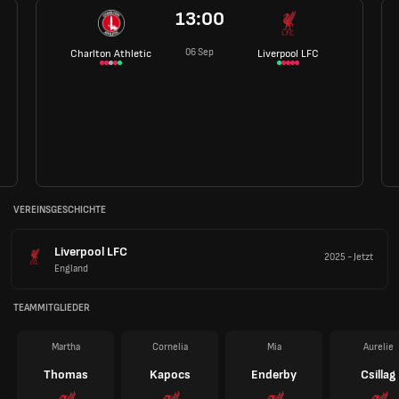
13:00
06 Sep
Charlton Athletic
Liverpool LFC
VEREINSGESCHICHTE
Liverpool LFC
2025
-
Jetzt
England
TEAMMITGLIEDER
Martha
Cornelia
Mia
Aurelie
Thomas
Kapocs
Enderby
Csillag