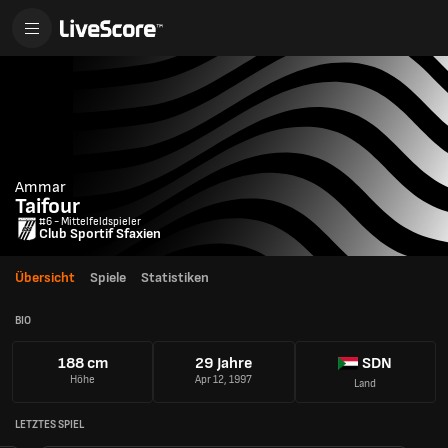
Ammar
Taifour
#6 - Mittelfeldspieler
Club Sportif Sfaxien
Übersicht
Spiele
Statistiken
BIO
188 cm
29 Jahre
SDN
Höhe
Apr 12, 1997
Land
LETZTES SPIEL