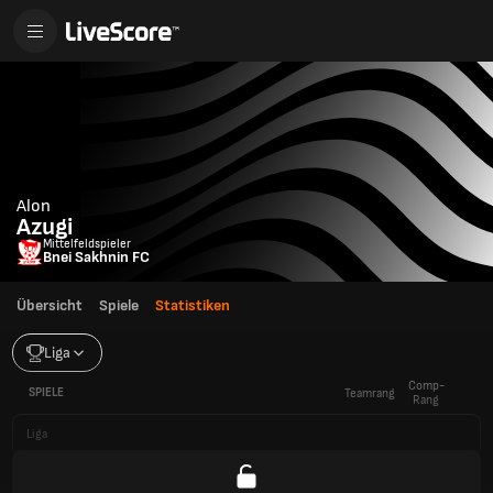
Alon
Azugi
Mittelfeldspieler
Bnei Sakhnin FC
Übersicht
Spiele
Statistiken
Liga
Comp-
SPIELE
Teamrang
Rang
Liga