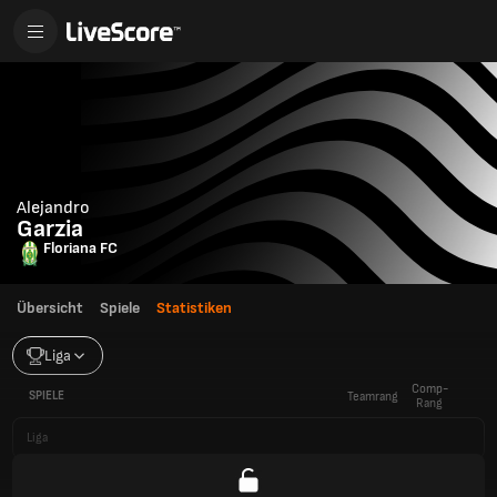
Alejandro
Garzia
Floriana FC
Übersicht
Spiele
Statistiken
Liga
Comp-
SPIELE
Teamrang
Rang
Liga