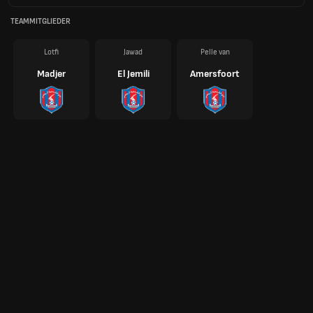
TEAMMITGLIEDER
Lotfi
Jawad
Pelle van
Madjer
El Jemili
Amersfoort