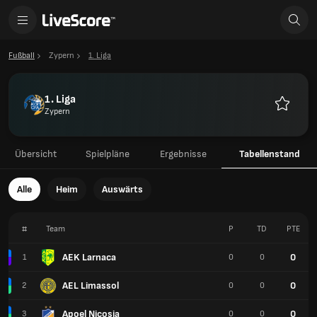
Fußball
Zypern
1. Liga
1. Liga
Zypern
Favorite
Übersicht
Spielpläne
Ergebnisse
Tabellenstand
Alle
Heim
Auswärts
#
Team
P
TD
PTE
AEK Larnaca
0
1
0
0
AEL Limassol
0
2
0
0
Apoel Nicosia
0
3
0
0