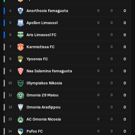
Anorthosis Famagusta
0
4
0
0
Apollon Limassol
0
5
0
0
Aris Limassol FC
0
6
0
0
Karmiotissa FC
0
7
0
0
Ypsonas FC
0
8
0
0
Nea Salamina Famagusta
0
9
0
0
Olympiakos Nikosia
0
10
0
0
Omonia 29 Maiou
0
11
0
0
Omonia Aradippou
0
12
0
0
AC Omonia Nicosia
0
13
0
0
Pafos FC
0
14
0
0