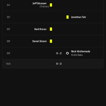
Jeff Strasser
54'
(
Trainer
)
55'
Jonathan Tah
60'
Seid Korac
68'
Danel Sinani
Nick Woltemade
69'
0 - 2
Ridle Baku
Voll.
0
-
2