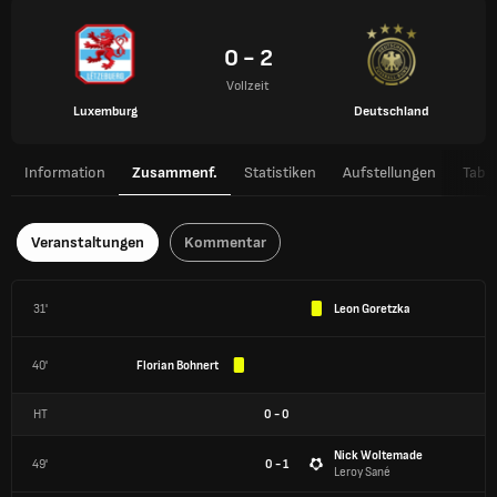
0 - 2
Vollzeit
Luxemburg
Deutschland
Information
Zusammenf.
Statistiken
Aufstellungen
Tabel
Veranstaltungen
Kommentar
31'
Leon Goretzka
40'
Florian Bohnert
HT
0
-
0
Nick Woltemade
49'
0 - 1
Leroy Sané