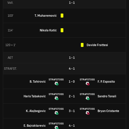
Voll.
1
-
1
103'
T. Muharemović
114'
Nikola Katić
120 + 1'
Davide Frattesi
AET
1
-
1
STRAFST.
4
-
1
STRAFSTOSS
STRAFSTOSS
B. Tahirović
1 - 0
F. P. Esposito
STRAFSTOSS
STRAFSTOSS
Haris Tabaković
2 - 1
Sandro Tonali
STRAFSTOSS
STRAFSTOSS
K. Alajbegovic
3 - 1
Bryan Cristante
STRAFSTOSS
E. Bajraktarevic
4 - 1