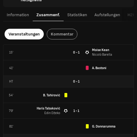
Herzegowina
Information
Zusammenf.
Statistiken
Aufstellungen
H2H
Veranstaltungen
Kommentar
Moise Kean
15'
0 - 1
Nicolò Barella
41'
A. Bastoni
HT
0
-
1
54'
B. Tahirović
Haris Tabaković
79'
1 - 1
Edin Džeko
81'
G. Donnarumma