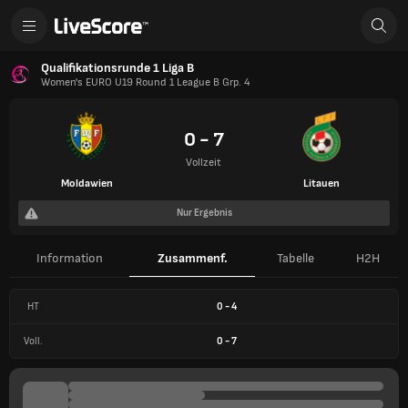
Qualifikationsrunde 1 Liga B
Women's EURO U19 Round 1 League B Grp. 4
0 - 7
Vollzeit
Moldawien
Litauen
Nur Ergebnis
Information
Zusammenf.
Tabelle
H2H
HT
0
-
4
Voll.
0
-
7