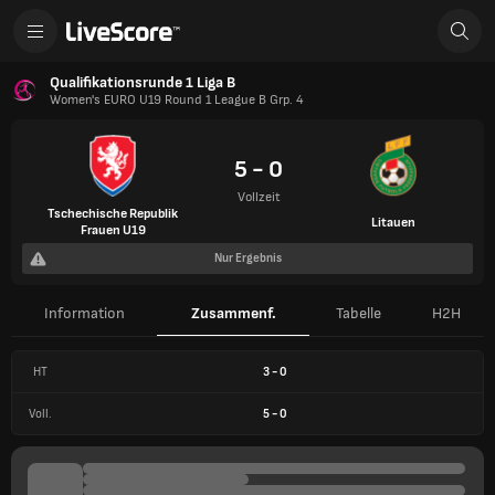
Qualifikationsrunde 1 Liga B
Women's EURO U19 Round 1 League B Grp. 4
5 - 0
Vollzeit
Tschechische Republik
Litauen
Frauen U19
Nur Ergebnis
Information
Zusammenf.
Tabelle
H2H
HT
3
-
0
Voll.
5
-
0