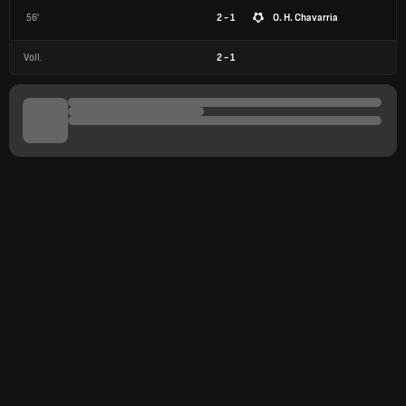
56'
2 - 1
O. H. Chavarria
Voll.
2
-
1