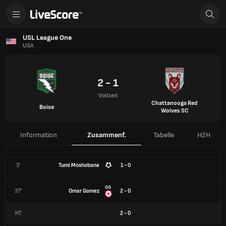
USL League One
USA
2 - 1
Vollzeit
Chattanooga Red
Boise
Wolves SC
Information
Zusammenf.
Tabelle
H2H
3'
Tumi Moshobane
1 - 0
OG
37'
Omar Gomez
2 - 0
HT
2
-
0