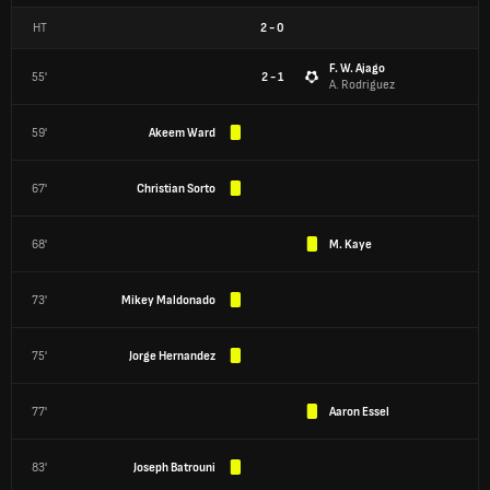
HT
2
-
0
F. W. Ajago
55'
2 - 1
A. Rodriguez
59'
Akeem Ward
67'
Christian Sorto
68'
M. Kaye
73'
Mikey Maldonado
75'
Jorge Hernandez
77'
Aaron Essel
83'
Joseph Batrouni