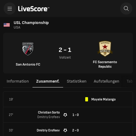
USL Championship
USA
2 - 1
Vollzeit
FC Sacramento
San Antonio FC
Republic
Information
Zusammenf.
Statistiken
Aufstellungen
Tabel
19'
Mayele Malango
Christian Sorto
27'
1 - 0
Dmitriy Erofeev
33'
Dmitriy Erofeev
2 - 0