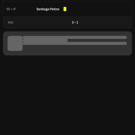
90 + 8'
Santiago Patino
Voll.
2
-
1