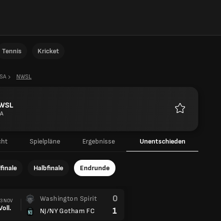
Tennis
Kricket
SA
NWSL
WSL
A
Favoriten
cht
Spielpläne
Ergebnisse
Unentschieden
lfinale
Halbfinale
Endrunde
0
Washington Spirit
3 NOV
Voll.
1
NJ/NY Gotham FC