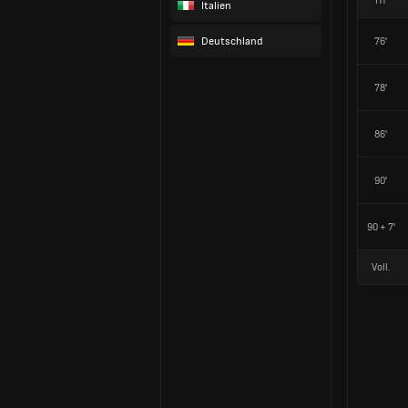
HT
Italien
Deutschland
76'
78'
86'
90'
90 + 7'
Voll.