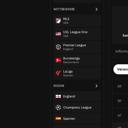
WETTBEWERBE
MLS
USA
USL League One
Sai
USA
Premier League
England
Inform
Bundesliga
Deutschland
Veran
LaLiga
Spanien
REGION
28'
England
36'
Champions League
42'
Spanien