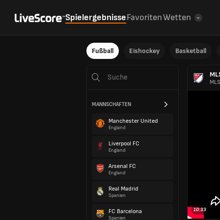
Spielergebnisse
Favoriten
Wetten
Fußball
Eishockey
Basketball
ML
MLS
MANNSCHAFTEN
Manchester United
England
Liverpool FC
England
Arsenal FC
England
Real Madrid
Spanien
10:33
FC Barcelona
Spanien