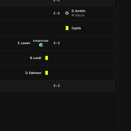
2
-
1
D. Joveljic
2 - 2
M. Garcia
Capita
STRAFSTOSS
E. Lowen
3 - 2
B. Lundt
D. Edelman
3
-
2