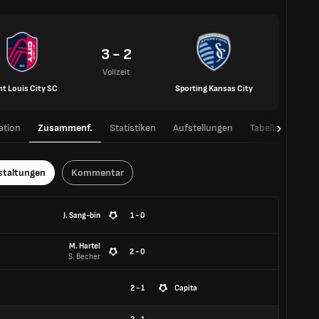
3 - 2
Vollzeit
nt Louis City SC
Sporting Kansas City
ation
Zusammenf.
Statistiken
Aufstellungen
Tabelle
H2H
staltungen
Kommentar
J. Sang-bin
1 - 0
M. Hartel
2 - 0
S. Becher
2 - 1
Capita