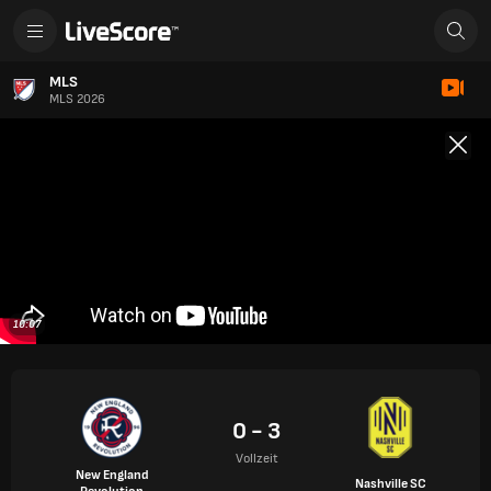
MLS
MLS 2026
10:07
0 - 3
Vollzeit
New England
Nashville SC