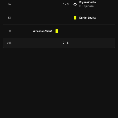
Bryan Acosta
74'
0 - 3
C. Espinoza
83'
Daniel Lovitz
90'
Alhassan Yusuf
Voll.
0
-
3