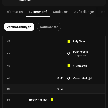
Revolution
Information
Zusammenf.
Statistiken
Aufstellungen
Tabel
Veranstaltungen
Kommentar
23'
Andy Najar
Bryan Acosta
34'
0 - 1
C. Espinoza
40'
M. Corcoran
41'
0 - 2
Warren Madrigal
HT
0
-
2
56'
Brooklyn Raines