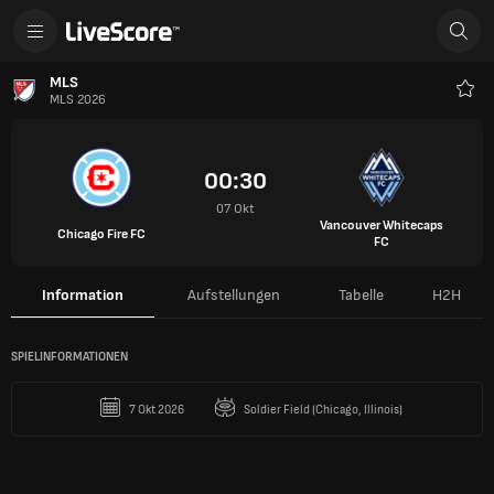
MLS
MLS 2026
Favo
00:30
07 Okt
Vancouver Whitecaps
Chicago Fire FC
FC
Information
Aufstellungen
Tabelle
H2H
SPIELINFORMATIONEN
7 Okt 2026
Soldier Field (Chicago, Illinois)