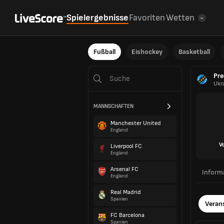
Spielergebnisse
Favoriten
Wetten
Fußball
Eishockey
Basketball
Pre
Ukr
MANNSCHAFTEN
Manchester United
England
V
Liverpool FC
England
Arsenal FC
Inform
England
Real Madrid
Spanien
Veran
FC Barcelona
Spanien