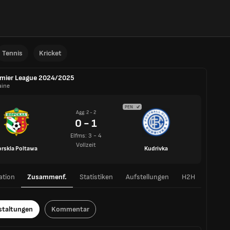
Tennis
Kricket
mier League 2024/2025
aine
PEN
Agg: 2 - 2
0 - 1
Elfms: 3 - 4
Vollzeit
orskla Poltawa
Kudrivka
ation
Zusammenf.
Statistiken
Aufstellungen
H2H
staltungen
Kommentar