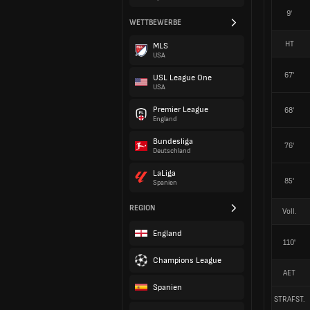
9'
WETTBEWERBE
HT
MLS
USA
67'
USL League One
USA
Premier League
68'
England
Bundesliga
76'
Deutschland
LaLiga
85'
Spanien
REGION
Voll.
England
110'
Champions League
AET
Spanien
STRAFST.