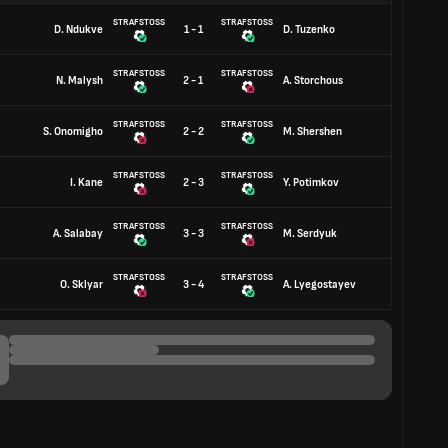
STRAFSTOSS
STRAFSTOSS
D. Ndukve
1 - 1
D. Tuzenko
STRAFSTOSS
STRAFSTOSS
N. Malysh
2 - 1
A. Storchous
STRAFSTOSS
STRAFSTOSS
S. Onomigho
2 - 2
M. Shershen
STRAFSTOSS
STRAFSTOSS
I. Kane
2 - 3
Y. Potimkov
STRAFSTOSS
STRAFSTOSS
A. Salabay
3 - 3
M. Serdyuk
STRAFSTOSS
STRAFSTOSS
O. Sklyar
3 - 4
A. Lyegostayev