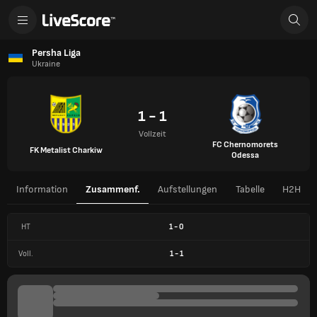
Persha Liga
Ukraine
1 - 1
Vollzeit
FC Chernomorets
FK Metalist Charkiw
Odessa
Information
Zusammenf.
Aufstellungen
Tabelle
H2H
HT
1
-
0
Voll.
1
-
1