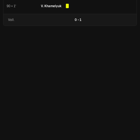
90 + 1'
V. Khamelyuk
Voll.
0
-
1