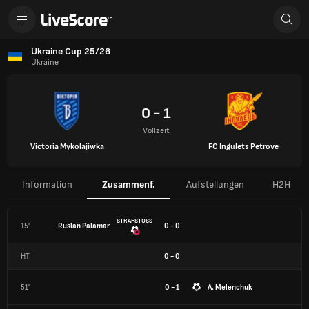
Ukraine Cup 25/26
Ukraine
0 - 1
Vollzeit
Victoria Mykolajiwka
FC Ingulets Petrove
Information
Zusammenf.
Aufstellungen
H2H
STRAFSTOSS
15'
Ruslan Palamar
0 - 0
HT
0
-
0
51'
0 - 1
A. Melenchuk