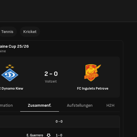
Tennis
Kricket
aine Cup 25/26
aine
2 - 0
Vollzeit
C Dynamo Kiew
FC Ingulets Petrove
rmation
Zusammenf.
Aufstellungen
H2H
0
-
0
E. Guerrero
1 - 0