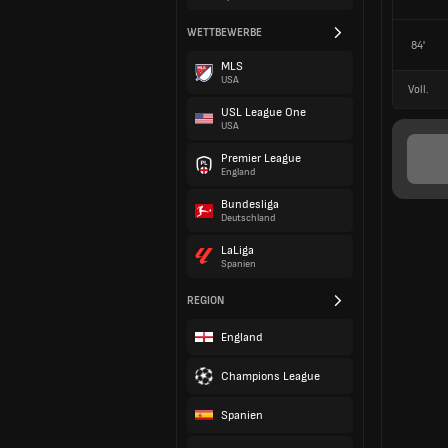
WETTBEWERBE
84'
MLS
USA
Voll.
USL League One
USA
Premier League
England
Bundesliga
Deutschland
LaLiga
Spanien
REGION
England
Champions League
Spanien