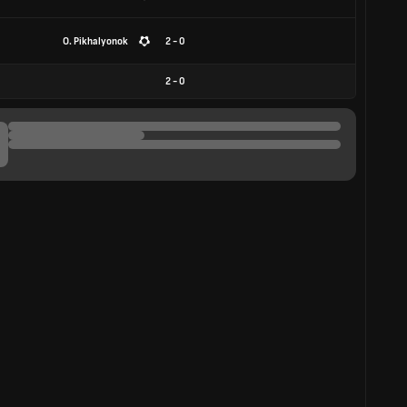
O. Pikhalyonok
2 - 0
2
-
0