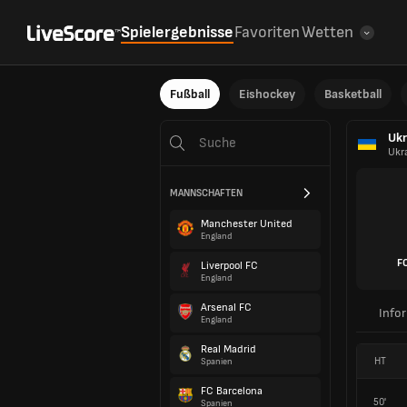
Spielergebnisse
Favoriten
Wetten
Fußball
Eishockey
Basketball
Ukr
Ukr
MANNSCHAFTEN
Manchester United
England
F
Liverpool FC
England
Arsenal FC
Info
England
Real Madrid
HT
Spanien
FC Barcelona
50'
Spanien