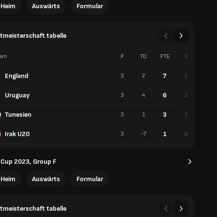
Heim
Auswärts
Formular
meisterschaft tabelle
am
P
TD
PTE
S
U
England
7
3
2
2
1
Uruguay
6
3
4
2
0
Tunesien
3
3
1
1
0
Irak U20
1
3
-7
0
1
 Cup 2023, Group F
Heim
Auswärts
Formular
meisterschaft tabelle