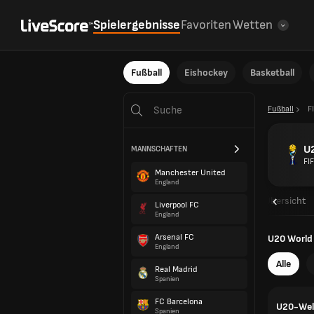
Spielergebnisse
Favoriten
Wetten
Fußball
Eishockey
Basketball
Fußball
F
U
MANNSCHAFTEN
FI
Manchester United
England
Übersicht
Liverpool FC
England
Arsenal FC
U20 World
England
Alle
Real Madrid
Spanien
FC Barcelona
U20-Welt
Spanien