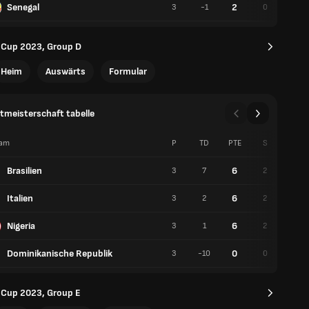
Senegal
2
3
-1
0
2
 Cup 2023, Group D
Heim
Auswärts
Formular
meisterschaft tabelle
am
P
TD
PTE
S
U
Brasilien
6
3
7
2
0
Italien
6
3
2
2
0
Nigeria
6
3
1
2
0
Dominikanische Republik
0
3
-10
0
0
 Cup 2023, Group E