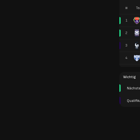
#
Te
1
2
3
4
Wichtig
Nächst
Qualifi