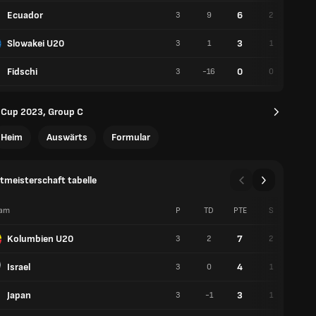
Ecuador
6
3
9
2
0
Slowakei U20
3
3
1
1
0
Fidschi
0
3
-16
0
0
 Cup 2023, Group C
Heim
Auswärts
Formular
meisterschaft tabelle
am
P
TD
PTE
S
U
Kolumbien U20
7
3
2
2
1
Israel
4
3
0
1
1
Japan
3
3
-1
1
0