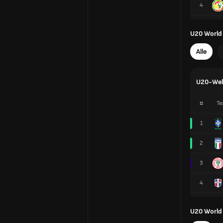
4
U20 World
Alle
U20-Welt
#
Te
1
2
3
4
U20 World