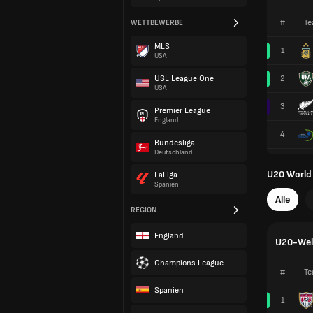
#
Te
WETTBEWERBE
MLS
1
USA
USL League One
2
USA
3
Premier League
England
4
Bundesliga
Deutschland
U20 World
LaLiga
Spanien
Alle
REGION
England
U20-Welt
Champions League
#
Te
Spanien
1