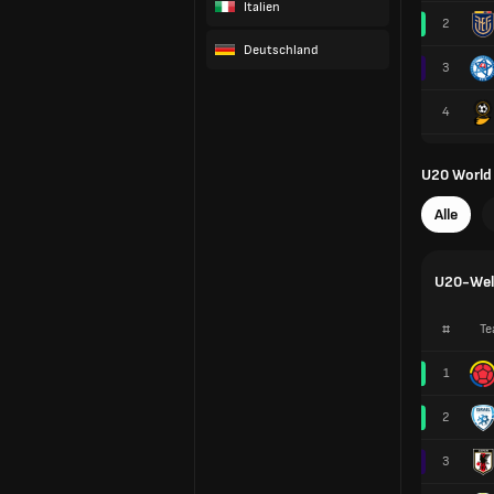
Italien
2
Deutschland
3
4
U20 World
Alle
U20-Welt
#
Te
1
2
3