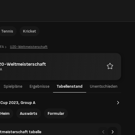
Tennis
Kricket
IFA
U20-Weltmeisterschaft
20-Weltmeisterschaft
FA
Favoriten
Spielpläne
Ergebnisse
Tabellenstand
Unentschieden
 Cup 2023, Group A
Heim
Auswärts
Formular
meisterschaft tabelle