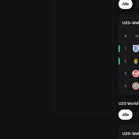
Alle
U20-Welt
#
Te
1
2
3
4
U20 World
Alle
U20-Welt