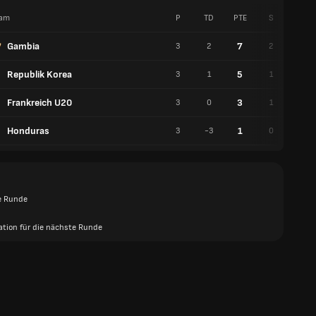
am
P
TD
PTE
S
U
Gambia
7
3
2
2
1
Republik Korea
5
3
1
1
2
Frankreich U20
3
3
0
1
0
Honduras
1
3
-3
0
1
e Runde
kation für die nächste Runde