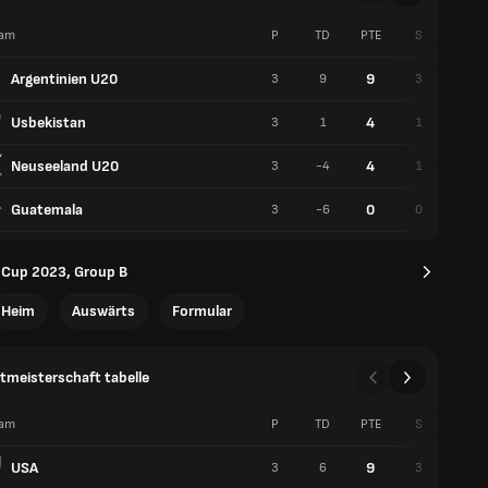
am
P
TD
PTE
S
U
Argentinien U20
9
3
9
3
0
Usbekistan
4
3
1
1
1
Neuseeland U20
4
3
-4
1
1
Guatemala
0
3
-6
0
0
 Cup 2023, Group B
Heim
Auswärts
Formular
meisterschaft tabelle
am
P
TD
PTE
S
U
USA
9
3
6
3
0