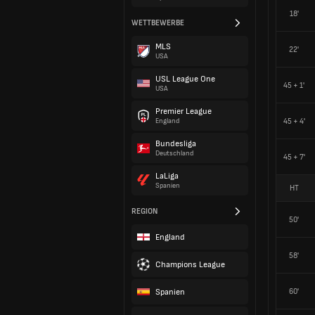
18'
WETTBEWERBE
MLS
22'
USA
USL League One
45 + 1'
USA
Premier League
45 + 4'
England
Bundesliga
Deutschland
45 + 7'
LaLiga
Spanien
HT
REGION
50'
England
58'
Champions League
Spanien
60'