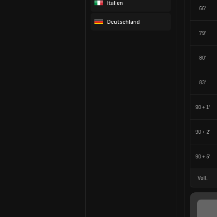
Italien
66'
Deutschland
79'
80'
83'
90 + 1'
90 + 2'
90 + 5'
Voll.