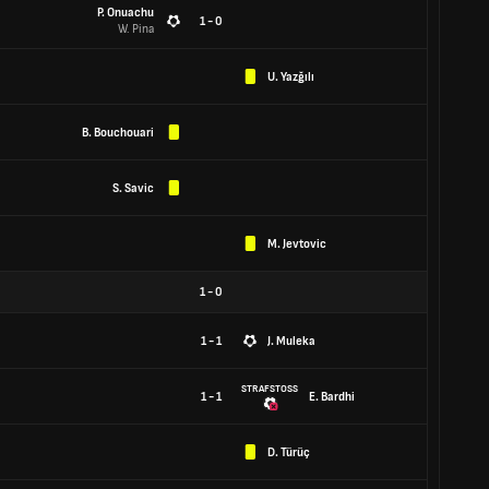
P. Onuachu
1 - 0
W. Pina
U. Yazğılı
B. Bouchouari
S. Savic
M. Jevtovic
1
-
0
1 - 1
J. Muleka
STRAFSTOSS
1 - 1
E. Bardhi
D. Türüç