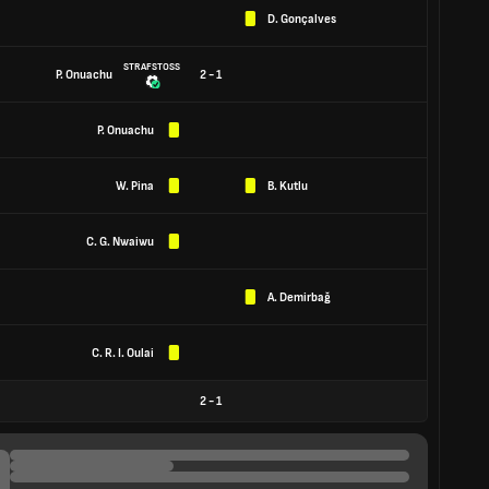
D. Gonçalves
STRAFSTOSS
P. Onuachu
2 - 1
P. Onuachu
W. Pina
B. Kutlu
C. G. Nwaiwu
A. Demirbağ
C. R. I. Oulai
2
-
1