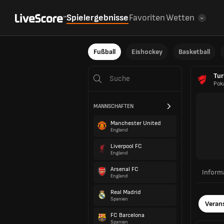
Spielergebnisse
Favoriten
Wetten
Fußball
Eishockey
Basketball
Tur
Pok
MANNSCHAFTEN
Manchester United
England
Liverpool FC
England
Arsenal FC
Inform
England
Real Madrid
Spanien
Veran
FC Barcelona
Spanien