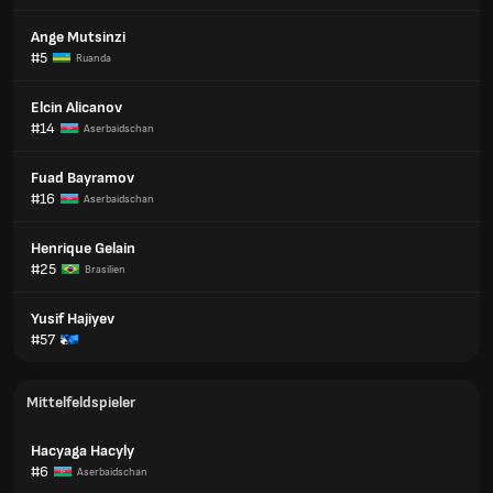
Ange Mutsinzi
#5
Ruanda
Elcin Alicanov
#14
Aserbaidschan
Fuad Bayramov
#16
Aserbaidschan
Henrique Gelain
#25
Brasilien
Yusif Hajiyev
#57
Mittelfeldspieler
Hacyaga Hacyly
#6
Aserbaidschan