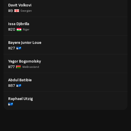
Davit Volkovi
#9
Georgien
Issa Djibrilla
#20
Niger
Bayere Junior Loue
#27
Yegor Bogomolsky
#77
Weißrussland
Abdul Batibie
#87
Raphael Utzig