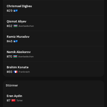
Chrismael Digbeu
#29
Qismat Aliyev
#32
Aserbaidschan
Ramiz Muradov
#48
Namik Alaskarov
#70
Aserbaidschan
Brahim Konate
#93
Frankreich
Stürmer
Eren Aydin
#7
Türkei