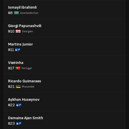
Ismayil Ibrahimli
#8
Aserbaidschan
Giorgi Papunashvili
#10
Georgien
Martins Junior
#11
Vieirinha
#17
Portugal
Ricardo Guimaraes
#21
Mosambik
Aykhan Huseynov
#22
Damaine Ajan Smith
#23