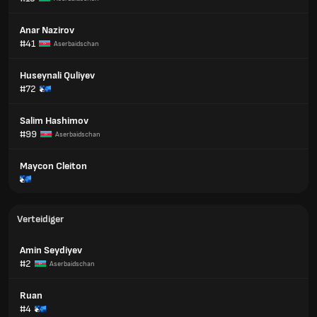
Anar Nazirov
#41
Aserbaidschan
Huseynali Quliyev
#72
Salim Hashimov
#99
Aserbaidschan
Maycon Cleiton
Verteidiger
Amin Seydiyev
#2
Aserbaidschan
Ruan
#4