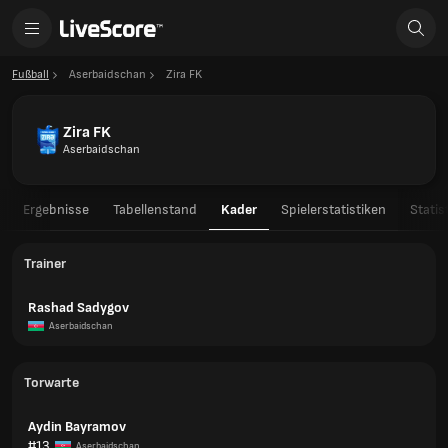
Fußball
Aserbaidschan
Zira FK
Zira FK
Aserbaidschan
Ergebnisse
Tabellenstand
Kader
Spielerstatistiken
Statis
Trainer
Rashad Sadygov
Aserbaidschan
Torwarte
Aydin Bayramov
#13
Aserbaidschan