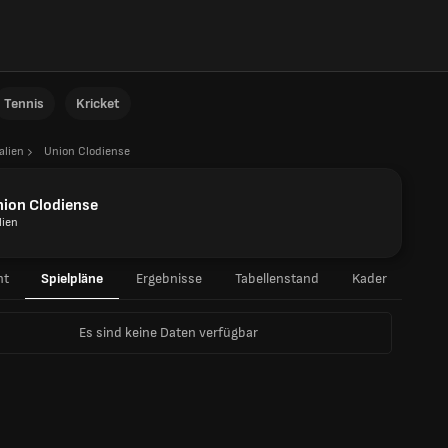
Tennis
Kricket
talien
Union Clodiense
nion Clodiense
lien
ht
Spielpläne
Ergebnisse
Tabellenstand
Kader
Es sind keine Daten verfügbar