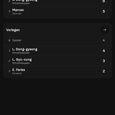
9
2
Mittelfeldspieler
Marcao
5
3
Stürmer
Vorlagen
#
Spieler
A
L. Dong-gyeong
4
1
Mittelfeldspieler
L. Gyu-sung
3
2
Mittelfeldspieler
E. Farias
2
3
Forward