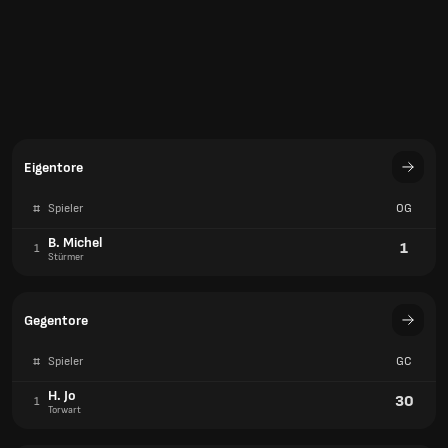
Eigentore
#
Spieler
OG
B. Michel
1
1
Stürmer
Gegentore
#
Spieler
GC
H. Jo
30
1
Torwart