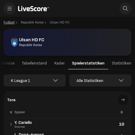
Fußball
Republik Korea
Ulsan HD FC
Ulsan HD FC
Republik Korea
gebnisse
Tabellenstand
Kader
Spielerstatistiken
Statistiken
K League 1
Alle Statistiken
Tore
#
Spieler
G
Y. Cariello
10
1
Stürmer
L. Dong-gyeong