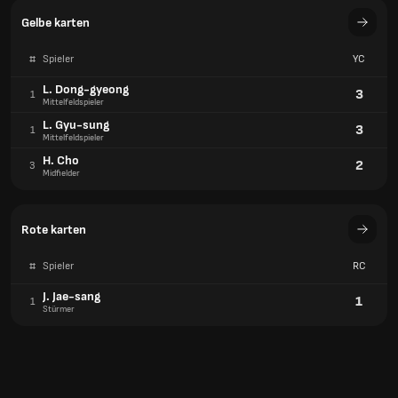
Gelbe karten
#
Spieler
YC
L. Dong-gyeong
3
1
Mittelfeldspieler
L. Gyu-sung
3
1
Mittelfeldspieler
H. Cho
2
3
Midfielder
Rote karten
#
Spieler
RC
J. Jae-sang
1
1
Stürmer