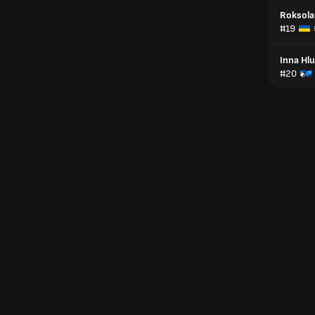
Roksola
#19
Inna Hl
#20