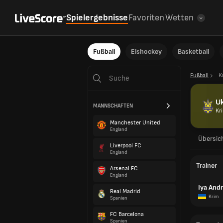
Spielergebnisse
Favoriten
Wetten
Fußball
Eishockey
Basketball
Fußball
K
Uk
MANNSCHAFTEN
Kr
Manchester United
England
Übersic
Liverpool FC
England
Trainer
Arsenal FC
England
Iya And
Real Madrid
Krim
Spanien
FC Barcelona
Spanien