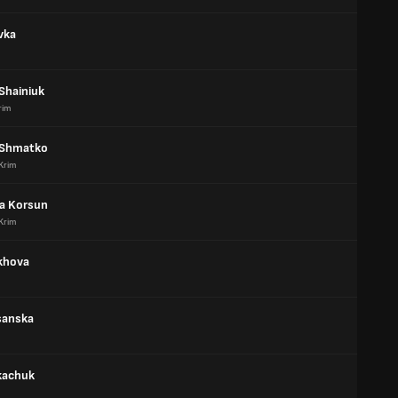
vka
Shainiuk
rim
 Shmatko
Krim
a Korsun
Krim
lkhova
sanska
kachuk