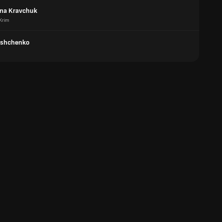
na Kravchuk
Krim
ushchenko