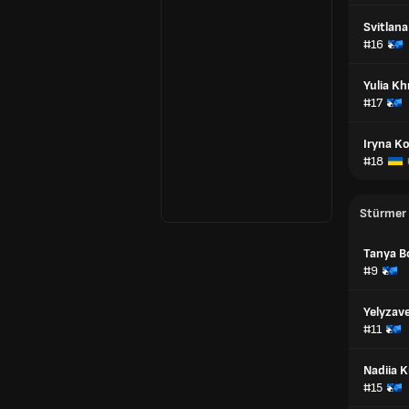
Svitlan
#16
Yulia K
#17
Iryna K
#18
Stürmer
Tanya B
#9
Yelyzav
#11
Nadiia 
#15