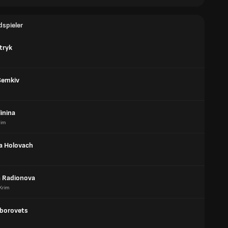
dspieler
tryk
Semkiv
inina
rim
ya Holovach
ia Radionova
Krim
aborovets