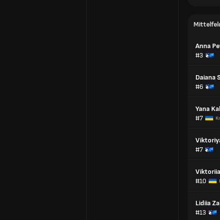
Mittelfel
Anna Pe
#3
Daiana 
#6
Yana Kal
#7
K
Viktori
#7
Viktori
#10
Lidiia Z
#13