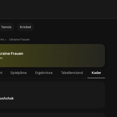
Tennis
Kricket
rim
Ukraine Frauen
raine Frauen
im
ht
Spielpläne
Ergebnisse
Tabellenstand
Kader
rushchak