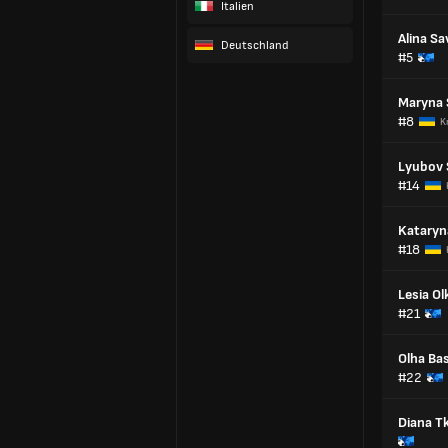
Italien
Alina Sa
Deutschland
#5
Maryna 
#8
K
Lyubov
#14
Kataryn
#18
Lesia O
#21
Olha Ba
#22
Diana T