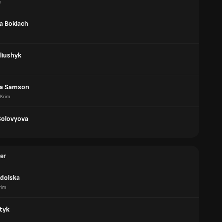
e
a Boklach
liushyk
na Samson
Krim
Solovyova
er
odolska
rim
tyk