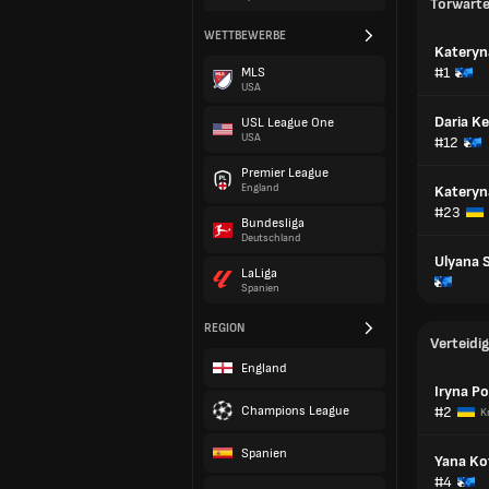
Torwart
WETTBEWERBE
Kateryn
#1
MLS
USA
Daria Ke
USL League One
USA
#12
Premier League
England
Katery
#23
Bundesliga
Deutschland
Ulyana 
LaLiga
Spanien
REGION
Verteidig
England
Iryna P
Champions League
#2
K
Spanien
Yana Ko
#4