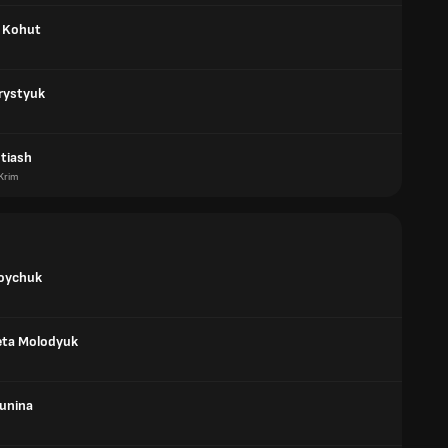
a Kohut
hrystyuk
otiash
Krim
oychuk
eta Molodyuk
Kunina