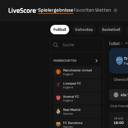
Spielergebnisse
Favoriten
Wetten
Fußball
Eishockey
Basketball
Fußball
F
T
MANNSCHAFTEN
Fr
Manchester United
England
Übersic
Liverpool FC
England
All
Arsenal FC
England
Club Friend
Real Madrid
Spanien
08 AUG
16:00
FC Barcelona
Spanien