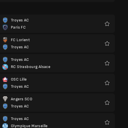
Troyes AC
Paris FC
Favoriten
FC Lorient
Troyes AC
Favoriten
Troyes AC
RC Strasbourg Alsace
Favoriten
OSC Lille
Troyes AC
Favoriten
Angers SCO
Troyes AC
Favoriten
Troyes AC
Olympique Marseille
Favoriten