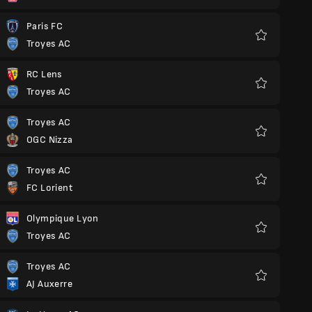
Paris FC
Troyes AC
Favoriten
RC Lens
Troyes AC
Favoriten
Troyes AC
OGC Nizza
Favoriten
Troyes AC
FC Lorient
Favoriten
Olympique Lyon
Troyes AC
Favoriten
Troyes AC
AJ Auxerre
Favoriten