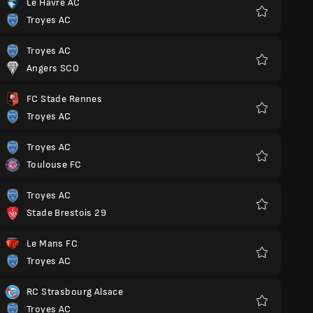
Le Havre AC
Troyes AC
Favoriten
Troyes AC
Angers SCO
Favoriten
FC Stade Rennes
Troyes AC
Favoriten
Troyes AC
Toulouse FC
Favoriten
Troyes AC
Stade Brestois 29
Favoriten
Le Mans FC
Troyes AC
Favoriten
RC Strasbourg Alsace
Troyes AC
Favoriten