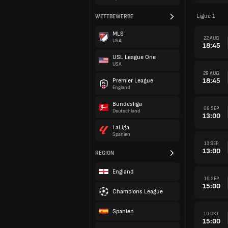
Ligue 1
WETTBEWERBE
MLS
22 AUG
USA
18:45
USL League One
USA
29 AUG
18:45
Premier League
England
Bundesliga
06 SEP
Deutschland
13:00
LaLiga
Spanien
13 SEP
13:00
REGION
England
19 SEP
15:00
Champions League
Spanien
10 OKT
15:00