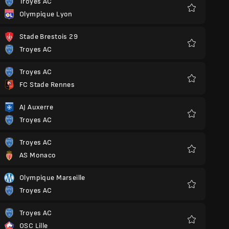
Troyes AC
Olympique Lyon
Favoriten
Stade Brestois 29
Troyes AC
Favoriten
Troyes AC
FC Stade Rennes
Favoriten
AJ Auxerre
Troyes AC
Favoriten
Troyes AC
AS Monaco
Favoriten
Olympique Marseille
Troyes AC
Favoriten
Troyes AC
OSC Lille
Favoriten