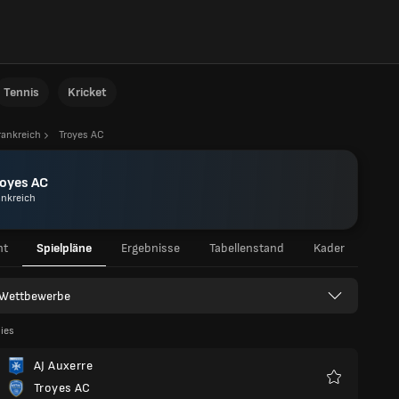
Tennis
Kricket
rankreich
Troyes AC
royes AC
ankreich
ht
Spielpläne
Ergebnisse
Tabellenstand
Kader
e Wettbewerbe
lies
AJ Auxerre
Troyes AC
Favoriten