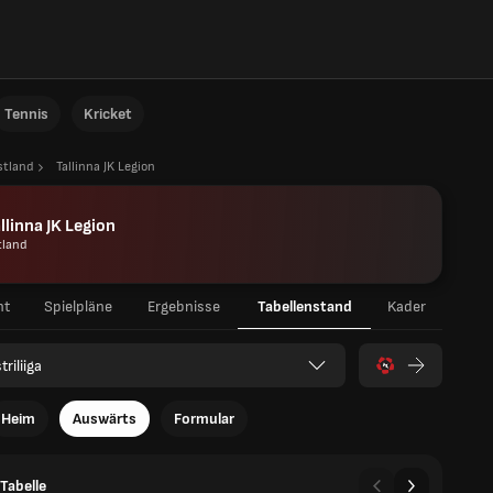
Tennis
Kricket
stland
Tallinna JK Legion
llinna JK Legion
tland
ht
Spielpläne
Ergebnisse
Tabellenstand
Kader
triliiga
Heim
Auswärts
Formular
Tabelle