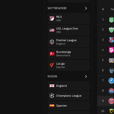
WETTBEWERBE
#
Te
MLS
1
USA
USL League One
2
USA
3
Premier League
England
4
Bundesliga
Deutschland
5
LaLiga
Spanien
6
REGION
7
England
8
Champions League
9
Spanien
10