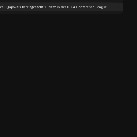
es Ligapokals bereitgestellt 1. Platz in der UEFA Conference League