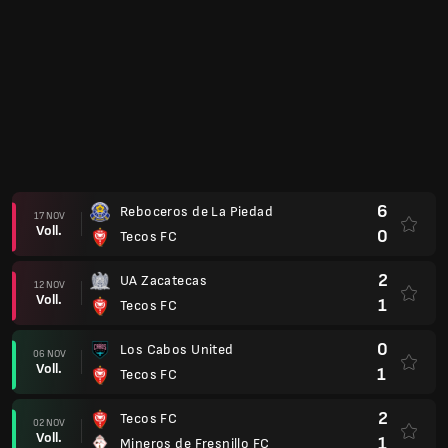
6
Reboceros de La Piedad
17 NOV
Voll.
0
Tecos FC
2
UA Zacatecas
12 NOV
Voll.
1
Tecos FC
0
Los Cabos United
06 NOV
Voll.
1
Tecos FC
2
Tecos FC
02 NOV
Voll.
1
Mineros de Fresnillo FC