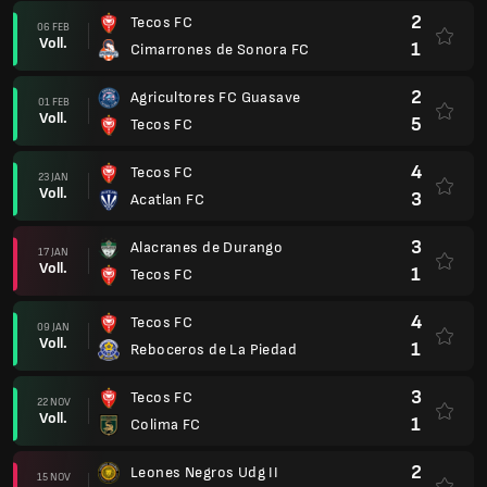
2
Tecos FC
06 FEB
Voll.
1
Cimarrones de Sonora FC
2
Agricultores FC Guasave
01 FEB
Voll.
5
Tecos FC
4
Tecos FC
23 JAN
Voll.
3
Acatlan FC
3
Alacranes de Durango
17 JAN
Voll.
1
Tecos FC
4
Tecos FC
09 JAN
Voll.
1
Reboceros de La Piedad
3
Tecos FC
22 NOV
Voll.
1
Colima FC
2
Leones Negros Udg II
15 NOV