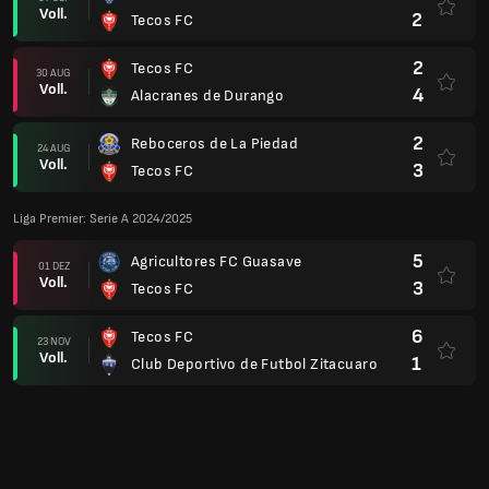
Voll.
2
Tecos FC
2
Tecos FC
30 AUG
Voll.
4
Alacranes de Durango
2
Reboceros de La Piedad
24 AUG
Voll.
3
Tecos FC
Liga Premier: Serie A 2024/2025
5
Agricultores FC Guasave
01 DEZ
Voll.
3
Tecos FC
6
Tecos FC
23 NOV
Voll.
1
Club Deportivo de Futbol Zitacuaro