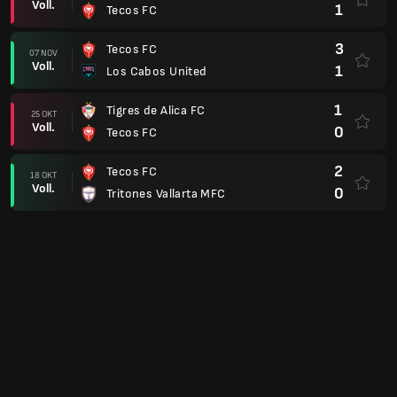
Voll.
1
Tecos FC
3
Tecos FC
07 NOV
Voll.
1
Los Cabos United
1
Tigres de Alica FC
25 OKT
Voll.
0
Tecos FC
2
Tecos FC
18 OKT
Voll.
0
Tritones Vallarta MFC