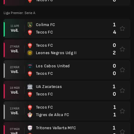
Liga Premier: Serie A
1
Colima FC
11 APR
Voll.
4
Tecos FC
0
Tecos FC
27 MÄR
Voll.
2
Leones Negros Udg II
0
Los Cabos United
22 MÄR
Voll.
0
Tecos FC
1
UA Zacatecas
18 MÄR
Voll.
0
Tecos FC
1
Tecos FC
13 MÄR
Voll.
1
Tigres de Alica FC
1
Tritones Vallarta MFC
07 MÄR
Voll.