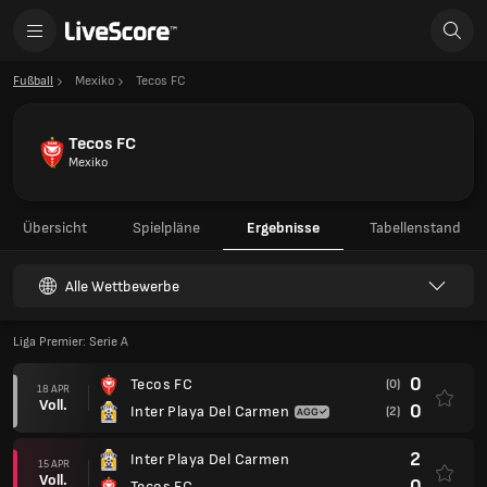
Fußball
Mexiko
Tecos FC
Tecos FC
Mexiko
Übersicht
Spielpläne
Ergebnisse
Tabellenstand
Alle Wettbewerbe
Liga Premier: Serie A
0
Tecos FC
(0)
18 APR
Voll.
0
Inter Playa Del Carmen
(2)
2
Inter Playa Del Carmen
15 APR
Voll.
0
Tecos FC