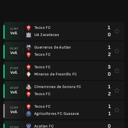
1
Tecos FC
11 OKT
Voll.
0
UA Zacatecas
1
Guerreros de Autlan
05 OKT
Voll.
2
Tecos FC
3
Tecos FC
27 SEP
Voll.
0
Mineros de Fresnillo FC
1
Cimarrones de Sonora FC
20 SEP
Voll.
2
Tecos FC
1
Tecos FC
13 SEP
Voll.
1
Agricultores FC Guasave
0
Acatlan FC
07 SEP