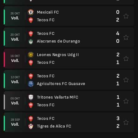
0
Mexicali FC
26 OKT
Voll.
2
Tecos FC
4
Tecos FC
20 OKT
Voll.
0
Alacranes de Durango
2
Leones Negros Udg II
16 OKT
Voll.
1
Tecos FC
2
Tecos FC
12 OKT
Voll.
1
Agricultores FC Guasave
1
Tritones Vallarta MFC
05 OKT
Voll.
1
Tecos FC
3
Tecos FC
28 SEP
Voll.
2
Tigres de Alica FC