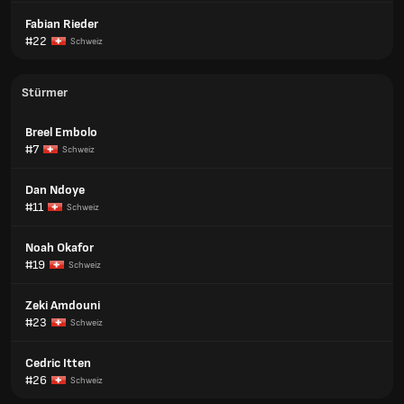
Fabian Rieder
#22
Schweiz
Stürmer
Breel Embolo
#7
Schweiz
Dan Ndoye
#11
Schweiz
Noah Okafor
#19
Schweiz
Zeki Amdouni
#23
Schweiz
Cedric Itten
#26
Schweiz