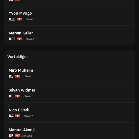
Yvon Mvogo
#12
Schweiz
Marvin Keller
#21
Schweiz
Verteidiger
Miro Muheim
#2
Schweiz
Silvan Widmer
#3
Schweiz
Nico Elvedi
#4
Schweiz
Manuel Akanji
#5
Schweiz