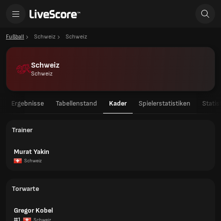
Fußball
Schweiz
Schweiz
Schweiz
Schweiz
Ergebnisse
Tabellenstand
Kader
Spielerstatistiken
Statis
Trainer
Murat Yakin
Schweiz
Torwarte
Gregor Kobel
#1
Schweiz