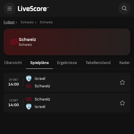
Fußball
Schweiz
Schweiz
Schweiz
Schweiz
Übersicht
Spielpläne
Ergebnisse
Tabellenstand
Kader
Israel
07 OKT
14:00
Schweiz
Favori
Schweiz
13 OKT
14:00
Israel
Favori