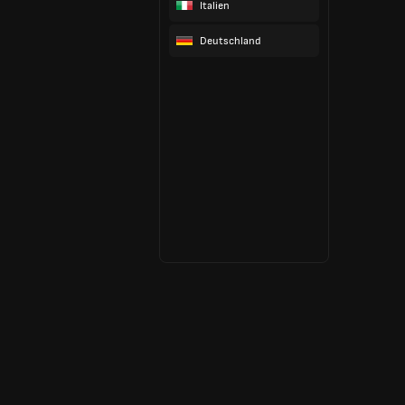
Italien
Deutschland