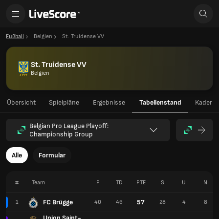
Fußball
Belgien
St. Truidense VV
St. Truidense VV
Belgien
Übersicht
Spielpläne
Ergebnisse
Tabellenstand
Kader
Belgian Pro League Playoff:
Championship Group
Alle
Formular
#
Team
P
TD
PTE
S
U
N
FC Brügge
57
1
40
46
28
4
8
Union Saint-