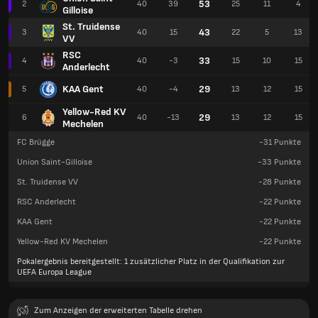
53
2
40
39
25
11
4
Gilloise
St. Truidense
43
3
40
15
22
5
13
VV
RSC
33
4
40
-3
15
10
15
Anderlecht
KAA Gent
29
5
40
-4
13
12
15
Yellow-Red KV
29
6
40
-13
13
12
15
Mechelen
FC Brügge
-31
Punkte
Union Saint-Gilloise
-33
Punkte
St. Truidense VV
-28
Punkte
RSC Anderlecht
-22
Punkte
KAA Gent
-22
Punkte
Yellow-Red KV Mechelen
-22
Punkte
Pokalergebnis bereitgestellt: 1 zusätzlicher Platz in der Qualifikation zur
UEFA Europa League
Zum Anzeigen der erweiterten Tabelle drehen