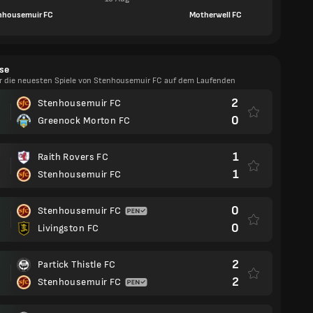
nhousemuir FC
Motherwell FC
se
er die neuesten Spiele von Stenhousemuir FC auf dem Laufenden
2
Stenhousemuir FC
0
Greenock Morton FC
1
Raith Rovers FC
1
Stenhousemuir FC
0
Stenhousemuir FC
0
Livingston FC
2
Partick Thistle FC
2
Stenhousemuir FC