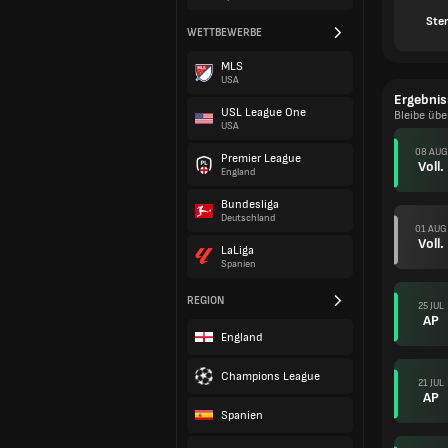
Ste
WETTBEWERBE
MLS
USA
Ergebnis
USL League One
Bleibe üb
USA
08 AUG
Premier League
Voll.
England
Bundesliga
Deutschland
01 AUG
Voll.
LaLiga
Spanien
REGION
25 JUL
AP
England
Champions League
21 JUL
AP
Spanien