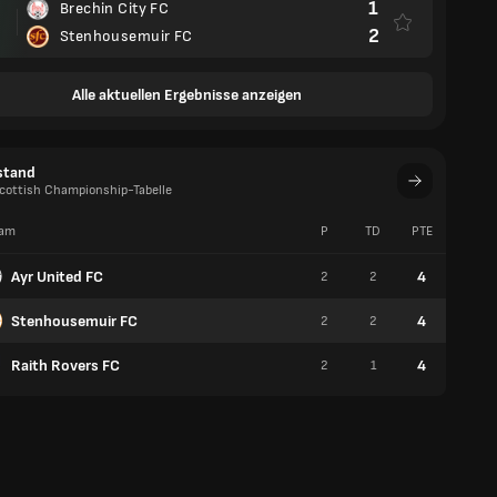
1
Brechin City FC
2
Stenhousemuir FC
Alle aktuellen Ergebnisse anzeigen
stand
Scottish Championship-Tabelle
am
P
TD
PTE
S
Ayr United FC
4
2
2
1
Stenhousemuir FC
4
2
2
1
Raith Rovers FC
4
2
1
1