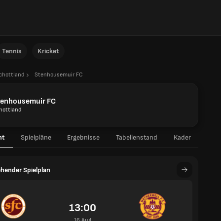
Tennis
Kricket
chottland
Stenhousemuir FC
tenhousemuir FC
hottland
ht
Spielpläne
Ergebnisse
Tabellenstand
Kader
hender Spielplan
13:00
16 Aug