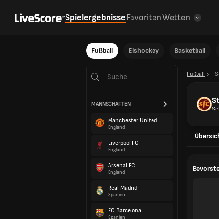
Spielergebnisse
Favoriten
Wetten
Fußball
Eishockey
Basketball
Fußball
S
S
MANNSCHAFTEN
Sc
Manchester United
England
Übersic
Liverpool FC
England
Arsenal FC
Bevorste
England
Real Madrid
Spanien
FC Barcelona
Spanien