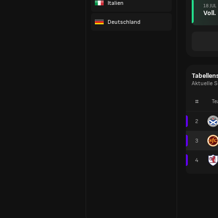
Italien
18 JUL
Voll.
Deutschland
Tabellen
Aktuelle 
#
Te
2
3
4