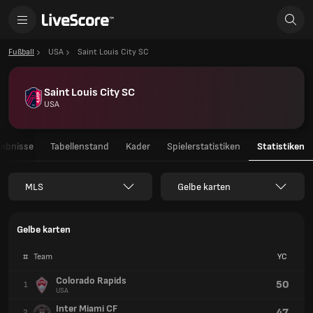
Fußball
USA
Saint Louis City SC
Saint Louis City SC
USA
gebnisse
Tabellenstand
Kader
Spielerstatistiken
Statistiken
MLS
Gelbe karten
Gelbe karten
#
Team
YC
Colorado Rapids
50
1
USA
Inter Miami CF
47
2