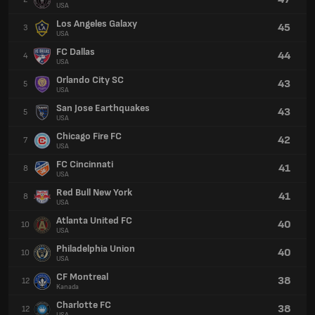
USA
Los Angeles Galaxy
45
3
USA
FC Dallas
44
4
USA
Orlando City SC
43
5
USA
San Jose Earthquakes
43
5
USA
Chicago Fire FC
42
7
USA
FC Cincinnati
41
8
USA
Red Bull New York
41
8
USA
Atlanta United FC
40
10
USA
Philadelphia Union
40
10
USA
CF Montreal
38
12
Kanada
Charlotte FC
38
12