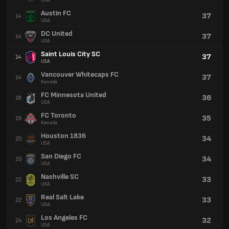
USA
Austin FC
37
14
USA
DC United
37
14
USA
Saint Louis City SC
37
14
USA
Vancouver Whitecaps FC
37
14
Kanada
FC Minnesota United
36
18
USA
FC Toronto
35
19
Kanada
Houston 1836
34
20
USA
San Diego FC
34
20
USA
Nashville SC
33
22
USA
Real Salt Lake
33
22
USA
Los Angeles FC
32
24
USA