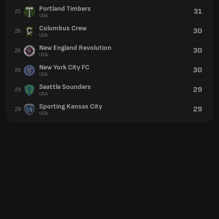
Portland Timbers
31
25
USA
Columbus Crew
30
26
USA
New England Revolution
30
26
USA
New York City FC
30
26
USA
Seattle Sounders
29
29
USA
Sporting Kansas City
29
29
USA