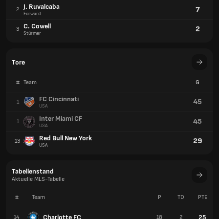
J. Ruvalcaba
7
2
Forward
C. Cowell
2
3
Stürmer
Tore
#
Team
G
FC Cincinnati
45
1
USA
Inter Miami CF
45
1
USA
Red Bull New York
29
13
USA
Tabellenstand
Aktuelle MLS-Tabelle
#
Team
P
TD
PTE
Charlotte FC
25
14
18
2