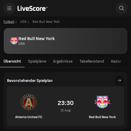
Fußball
USA
Red Bull New York
Red Bull New York
USA
Übersicht
Spielpläne
Ergebnisse
Tabellenstand
Kader
S
Bevorstehender Spielplan
23:30
15 Aug
Atlanta United FC
Red Bull New York