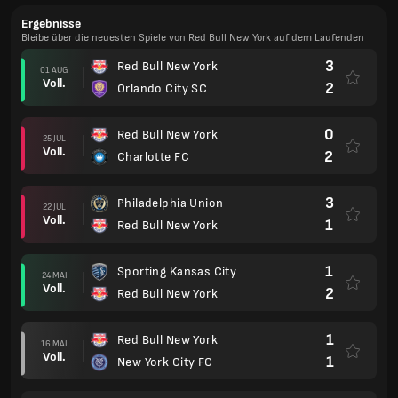
Ergebnisse
Bleibe über die neuesten Spiele von Red Bull New York auf dem Laufenden
3
Red Bull New York
01 AUG
Voll.
2
Orlando City SC
0
Red Bull New York
25 JUL
Voll.
2
Charlotte FC
3
Philadelphia Union
22 JUL
Voll.
1
Red Bull New York
1
Sporting Kansas City
24 MAI
Voll.
2
Red Bull New York
1
Red Bull New York
16 MAI
Voll.
1
New York City FC