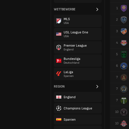
1
WETTBEWERBE
MLS
2
USA
3
USL League One
USA
4
Premier League
England
5
Bundesliga
Deutschland
6
LaLiga
Spanien
7
REGION
7
England
7
Champions League
10
Spanien
10