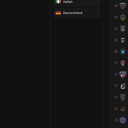
Italien
12
Deutschland
12
12
15
16
17
17
17
17
21
21