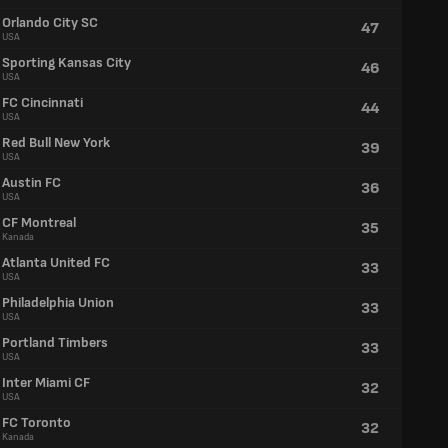
Orlando City SC
47
USA
Sporting Kansas City
46
USA
FC Cincinnati
44
USA
Red Bull New York
39
USA
Austin FC
36
USA
CF Montreal
35
Kanada
Atlanta United FC
33
USA
Philadelphia Union
33
USA
Portland Timbers
33
USA
Inter Miami CF
32
USA
FC Toronto
32
Kanada