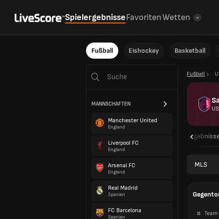
Spielergebnisse
Favoriten
Wetten
Fußball
Eishockey
Basketball
Fußball
U
Sa
MANNSCHAFTEN
US
Manchester United
England
Übersicht
Spielpläne
Ergebniss
Liverpool FC
England
MLS
Arsenal FC
England
Real Madrid
Gegento
Spanien
FC Barcelona
#
Team
Spanien