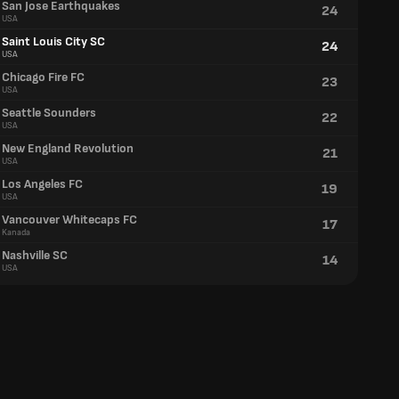
San Jose Earthquakes
24
USA
Saint Louis City SC
24
USA
Chicago Fire FC
23
USA
Seattle Sounders
22
USA
New England Revolution
21
USA
Los Angeles FC
19
USA
Vancouver Whitecaps FC
17
Kanada
Nashville SC
14
USA