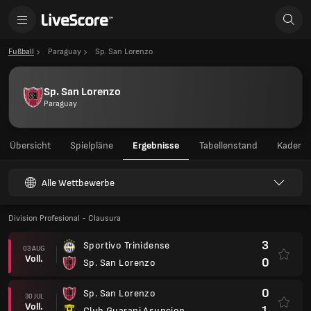
Fußball
Paraguay
Sp. San Lorenzo
Sp. San Lorenzo
Paraguay
Übersicht
Spielpläne
Ergebnisse
Tabellenstand
Kader
Alle Wettbewerbe
Division Profesional - Clausura
3
Sportivo Trinidense
03 AUG
Voll.
0
Sp. San Lorenzo
0
Sp. San Lorenzo
30 JUL
Voll.
1
Club Guarani Asuncion