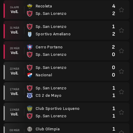
4
Recoleta
04 APR
Voll.
2
Sp. San Lorenzo
1
Sp. San Lorenzo
31 MÄR
Voll.
2
Sportivo Ameliano
2
Cerro Porteno
28 MÄR
Voll.
0
Sp. San Lorenzo
0
Sp. San Lorenzo
22 MÄR
Voll.
0
Nacional
1
Sp. San Lorenzo
17 MÄR
Voll.
1
CS 2 de Mayo
1
Club Sportivo Luqueno
13 MÄR
Voll.
1
Sp. San Lorenzo
1
Club Olimpia
08 MÄR