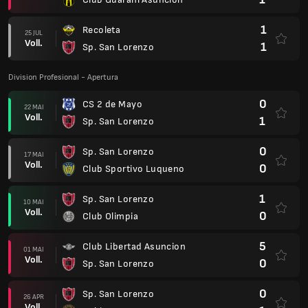
1
Recoleta
25 JUL
Voll.
1
Sp. San Lorenzo
Division Profesional - Apertura
0
CS 2 de Mayo
22 MAI
Voll.
1
Sp. San Lorenzo
0
Sp. San Lorenzo
17 MAI
Voll.
0
Club Sportivo Luqueno
1
Sp. San Lorenzo
10 MAI
Voll.
0
Club Olimpia
5
Club Libertad Asuncion
01 MAI
Voll.
0
Sp. San Lorenzo
0
Sp. San Lorenzo
26 APR
Voll.