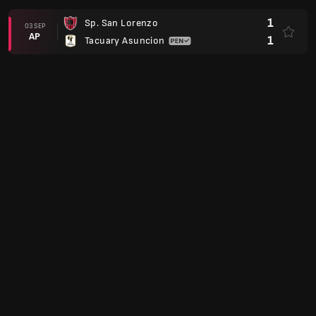
1
Sp. San Lorenzo
03 SEP
AP
1
Tacuary Asuncion