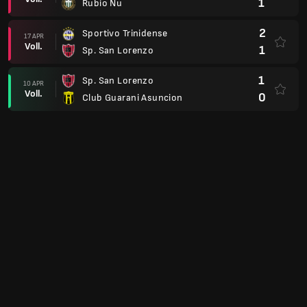
1
Rubio Nu
2
Sportivo Trinidense
17 APR
Voll.
1
Sp. San Lorenzo
1
Sp. San Lorenzo
10 APR
Voll.
0
Club Guarani Asuncion