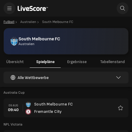
Fußball
Australien
South Melbourne FC
South Melbourne FC
Australien
Übersicht
Spielpläne
Ergebnisse
Tabellenstand
Alle Wettbewerbe
Australia Cup
South Melbourne FC
09 AUG
09:40
Fremantle City
Favori
NPL Victoria