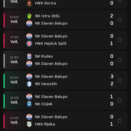
Voll.
0
HNK Gorica
2
NK Istra 1961
05 NOV
Voll.
0
NK Slaven Belupo
0
NK Slaven Belupo
27 OKT
Voll.
1
HNK Hajduk Split
0
NK Rudes
20 OKT
Voll.
0
NK Slaven Belupo
3
NK Slaven Belupo
06 OKT
Voll.
2
NK Varazdin
1
NK Slaven Belupo
30 SEP
Voll.
0
NK Osijek
0
NK Slaven Belupo
24 SEP
Voll.
1
HNK Rijeka