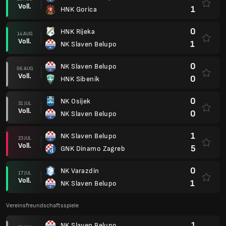
Voll.
1
HNK Gorica
0
HNK Rijeka
14 AUG
Voll.
1
NK Slaven Belupo
0
NK Slaven Belupo
06 AUG
Voll.
0
HNK Sibenik
0
NK Osijek
31 JUL
Voll.
0
NK Slaven Belupo
1
NK Slaven Belupo
23 JUL
Voll.
5
GNK Dinamo Zagreb
0
NK Varazdin
17 JUL
Voll.
1
NK Slaven Belupo
Vereinsfreundschaftsspiele
1
NK Slaven Belupo