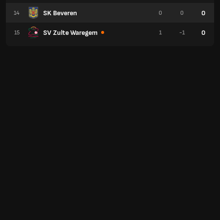
SK Beveren
0
14
0
0
SV Zulte Waregem
0
15
1
-1