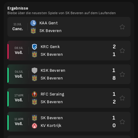
Ergebnisse
Bleibe über die neuesten Spiele von SK Beveren auf dem Laufenden
KAA Gent
11 JUL
Canc.
SK Beveren
2
KRC Genk
08 JUL
Voll.
1
SK Beveren
1
KSK Beveren
04 JUL
Voll.
8
SK Beveren
1
RFC Seraing
17 APR
Voll.
2
SK Beveren
1
SK Beveren
11 APR
Voll.
0
KV Kortrijk