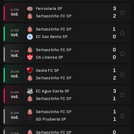
3
Ferroviaria SP
14 FEB
Voll.
2
Sertaozinho FC SP
1
Sertaozinho FC SP
11 FEB
Voll.
0
EC Sao Bento SP
0
Sertaozinho FC SP
31 JAN
Voll.
0
CA Linense SP
1
Oeste FC SP
28 JAN
Voll.
2
Sertaozinho FC SP
3
EC Agua Santa SP
24 JAN
Voll.
1
Sertaozinho FC SP
1
Sertaozinho FC SP
21 JAN
Voll.
1
GD Prudente SP
0
Sertaozinho FC SP
17 JAN