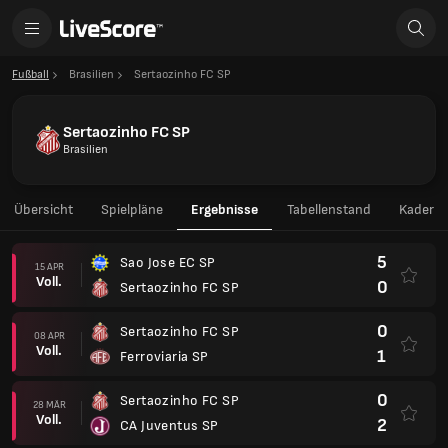
Fußball
Brasilien
Sertaozinho FC SP
Sertaozinho FC SP
Brasilien
Übersicht
Spielpläne
Ergebnisse
Tabellenstand
Kader
5
Sao Jose EC SP
15 APR
Voll.
0
Sertaozinho FC SP
0
Sertaozinho FC SP
08 APR
Voll.
1
Ferroviaria SP
0
Sertaozinho FC SP
28 MÄR
Voll.
2
CA Juventus SP