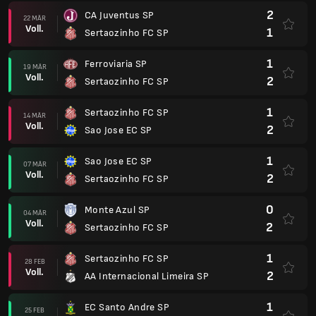
2
CA Juventus SP
22 MÄR
Voll.
1
Sertaozinho FC SP
1
Ferroviaria SP
19 MÄR
Voll.
2
Sertaozinho FC SP
1
Sertaozinho FC SP
14 MÄR
Voll.
2
Sao Jose EC SP
1
Sao Jose EC SP
07 MÄR
Voll.
2
Sertaozinho FC SP
0
Monte Azul SP
04 MÄR
Voll.
2
Sertaozinho FC SP
1
Sertaozinho FC SP
28 FEB
Voll.
2
AA Internacional Limeira SP
1
EC Santo Andre SP
25 FEB