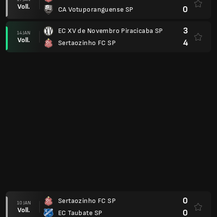
Voll.
0
CA Votuporanguense SP
3
EC XV de Novembro Piracicaba SP
14 JAN
Voll.
4
Sertaozinho FC SP
0
Sertaozinho FC SP
10 JAN
Voll.
0
EC Taubate SP