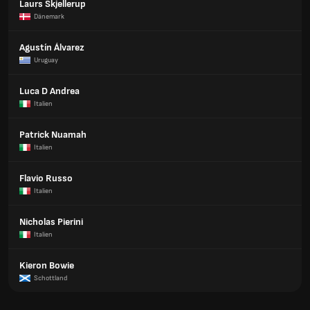
Laurs Skjellerup
Dänemark
Agustín Álvarez
Uruguay
Luca D Andrea
Italien
Patrick Nuamah
Italien
Flavio Russo
Italien
Nicholas Pierini
Italien
Kieron Bowie
Schottland