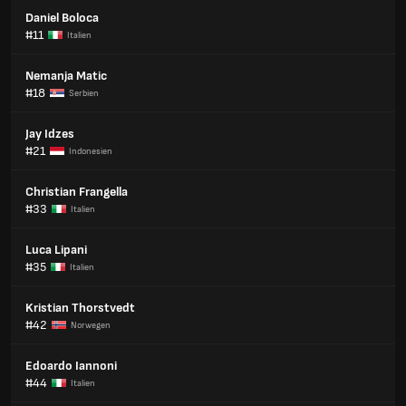
Daniel Boloca
#11
Italien
Nemanja Matic
#18
Serbien
Jay Idzes
#21
Indonesien
Christian Frangella
#33
Italien
Luca Lipani
#35
Italien
Kristian Thorstvedt
#42
Norwegen
Edoardo Iannoni
#44
Italien