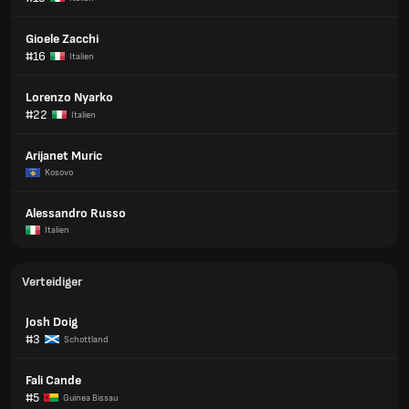
Gioele Zacchi
#16
Italien
Lorenzo Nyarko
#22
Italien
Arijanet Muric
Kosovo
Alessandro Russo
Italien
Verteidiger
Josh Doig
#3
Schottland
Fali Cande
#5
Guinea Bissau