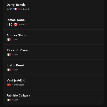
Darryl Bakola
#50
Frankreich
Ismaël Koné
#90
Kanada
Andrea Ghion
Italien
Riccardo Ciervo
Italien
Justin Kumi
Italien
Vasilije Adžić
Montenegro
Fabrizio Caligara
Italien