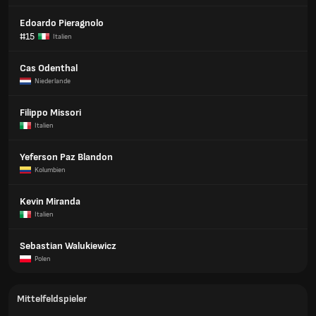
Edoardo Pieragnolo
#15
Italien
Cas Odenthal
Niederlande
Filippo Missori
Italien
Yeferson Paz Blandon
Kolumbien
Kevin Miranda
Italien
Sebastian Walukiewicz
Polen
Mittelfeldspieler