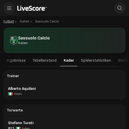
Fußball
Italien
Sassuolo Calcio
Sassuolo Calcio
Italien
Ergebnisse
Tabellenstand
Kader
Spielerstatistiken
Statis
Trainer
Alberto Aquilani
Italien
Torwarte
Stefano Turati
#13
Italien