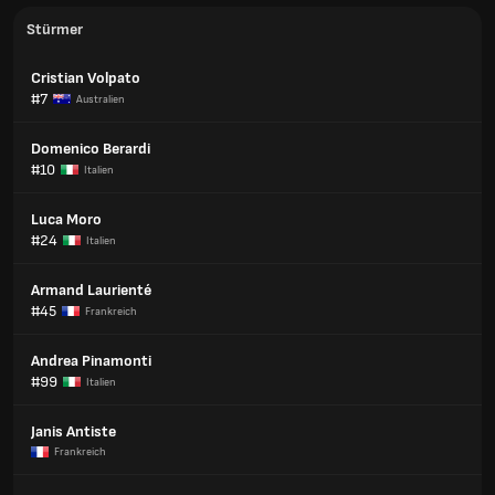
Stürmer
Cristian Volpato
#7
Australien
Domenico Berardi
#10
Italien
Luca Moro
#24
Italien
Armand Laurienté
#45
Frankreich
Andrea Pinamonti
#99
Italien
Janis Antiste
Frankreich