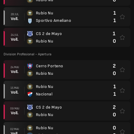
1
Rubio Nu
28 JUL
Voll.
1
Sportivo Ameliano
1
CS 2 de Mayo
24 JUL
Voll.
0
Rubio Nu
Division Profesional - Apertura
2
Cerro Porteno
24 MAI
Voll.
0
Rubio Nu
1
Rubio Nu
15 MAI
Voll.
1
Nacional
2
CS 2 de Mayo
09 MAI
Voll.
0
Rubio Nu
0
Rubio Nu
02 MAI
Voll.