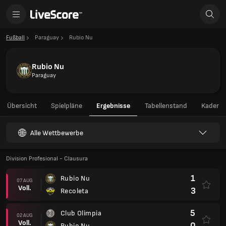
Fußball
Paraguay
Rubio Nu
Rubio Nu
Paraguay
Übersicht
Spielpläne
Ergebnisse
Tabellenstand
Kader
Alle Wettbewerbe
Division Profesional - Clausura
1
Rubio Nu
07 AUG
Voll.
3
Recoleta
5
Club Olimpia
02 AUG
Voll.
0
Rubio Nu