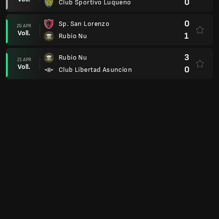
0
Club Sportivo Luqueno
0
Sp. San Lorenzo
26 APR
Voll.
1
Rubio Nu
3
Rubio Nu
21 APR
Voll.
0
Club Libertad Asuncion
0
Rubio Nu
12 APR
Voll.
2
Club Olimpia
4
Sportivo Trinidense
06 APR
Voll.
0
Rubio Nu
0
Rubio Nu
01 APR
Voll.
2
Club Guarani Asuncion
1
Recoleta
26 MÄR
Voll.
0
Rubio Nu