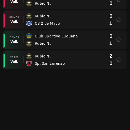
1
Rubio Nu
0
Club Olimpia
14 FEB
Voll.
0
Rubio Nu
0
Rubio Nu
07 FEB
Voll.
1
Sportivo Trinidense
4
Club Guarani Asuncion
01 FEB
Voll.
0
Rubio Nu
1
Rubio Nu
29 JAN
Voll.
1
Recoleta
2
Sportivo Ameliano
25 JAN
Voll.
2
Rubio Nu