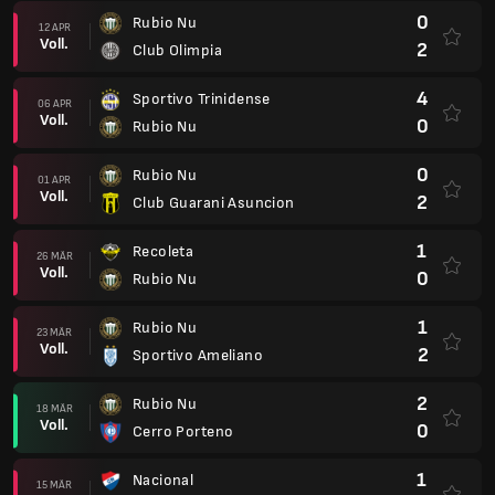
1
Rubio Nu
23 MÄR
Voll.
2
Sportivo Ameliano
2
Rubio Nu
18 MÄR
Voll.
0
Cerro Porteno
1
Nacional
15 MÄR
Voll.
0
Rubio Nu
0
Rubio Nu
08 MÄR
Voll.
1
CS 2 de Mayo
0
Club Sportivo Luqueno
02 MÄR
Voll.
1
Rubio Nu
2
Rubio Nu
26 FEB
Voll.
0
Sp. San Lorenzo
0
Club Libertad Asuncion
20 FEB
Voll.