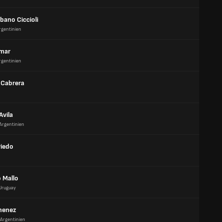
lbano Ciccioli
rgentinien
mar
rgentinien
 Cabrera
Avila
Argentinien
viedo
 Mallo
Uruguay
menez
Argentinien