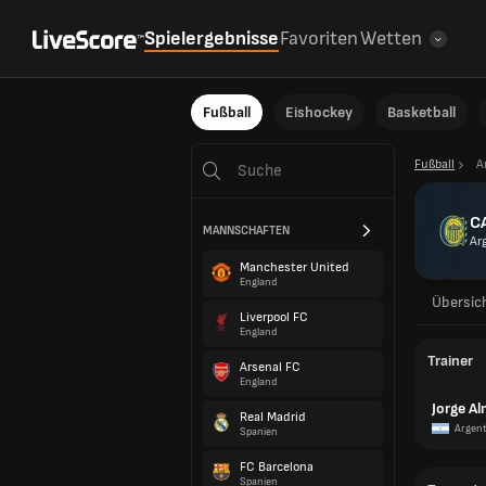
Spielergebnisse
Favoriten
Wetten
Fußball
Eishockey
Basketball
Fußball
A
CA
MANNSCHAFTEN
Ar
Manchester United
England
Übersic
Liverpool FC
England
Trainer
Arsenal FC
England
Jorge Al
Real Madrid
Argent
Spanien
FC Barcelona
Spanien