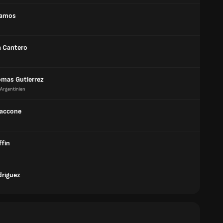
Ramos
a Cantero
omas Gutierrez
Argentinien
iaccone
ffin
driguez