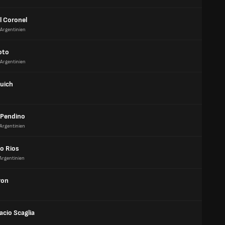
 Coronel
Argentinien
oto
Argentinien
Guich
 Pendino
Argentinien
o Rios
Argentinien
ron
acio Scaglia