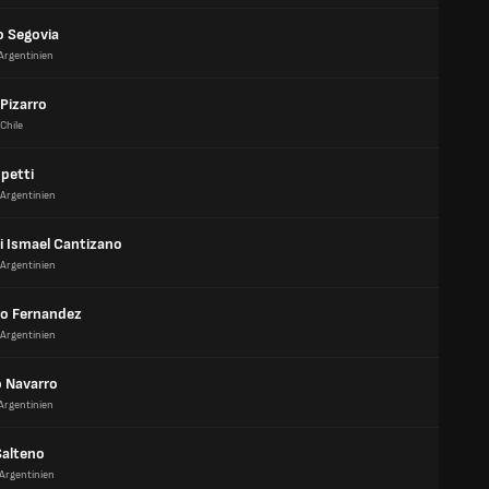
o Segovia
Argentinien
Pizarro
Chile
petti
Argentinien
i Ismael Cantizano
Argentinien
mo Fernandez
Argentinien
o Navarro
Argentinien
alteno
Argentinien