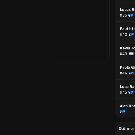
Lucas 
#35
Bautist
#40
Kevin T
#43
Paolo G
#44
Luca Ra
#45
Alan Ro
Stürmer