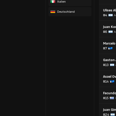
Italien
Ulises A
Deutschland
#4
A
Juan Ko
#6
A
Marcelo
#7
Gaston 
#13
Asael O
#14
Facundo
#15
Juan Gi
#24