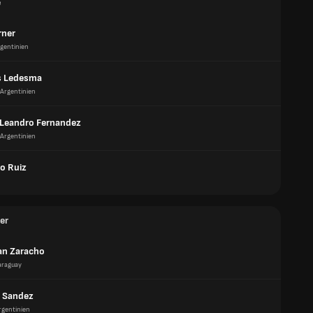
e
rner
gentinien
s Ledesma
Argentinien
Leandro Fernandez
Argentinien
o Ruiz
er
an Zaracho
araguay
 Sandez
rgentinien