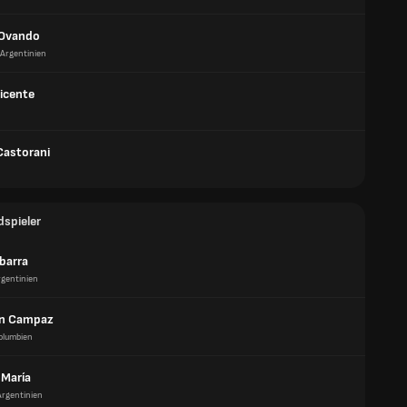
 Ovando
Argentinien
icente
Castorani
dspieler
barra
rgentinien
on Campaz
olumbien
 María
Argentinien