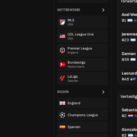
Torwart
WETTBEWERBE
Axel We
#1
MLS
Ar
USA
Jeremia
USL League One
USA
#23
Premier League
England
Damian 
#38
Bundesliga
Deutschland
Leonard
LaLiga
#48
Spanien
REGION
Verteidig
England
Sebasti
Champions League
#2
P
Spanien
Gonzalo
#3
A