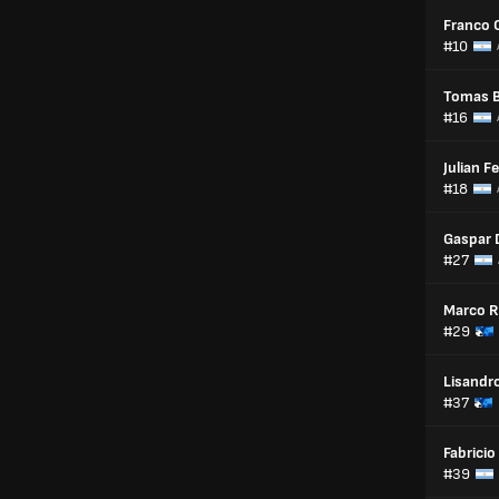
Franco 
#10
Tomas B
#16
Julian F
#18
Gaspar 
#27
Marco 
#29
Lisandr
#37
Fabricio
#39