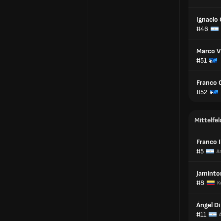
Ignacio
#46
Marco V
#51
Franco 
#52
Mittelfel
Franco I
#5
A
Jamint
#8
K
Ángel Di
#11