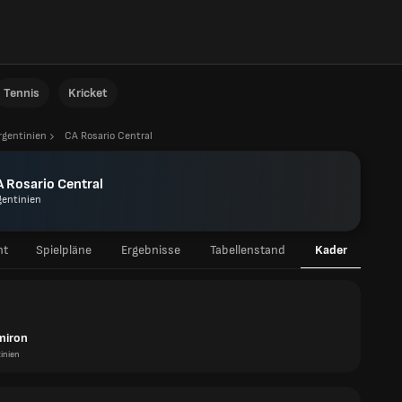
Tennis
Kricket
rgentinien
CA Rosario Central
 Rosario Central
gentinien
ht
Spielpläne
Ergebnisse
Tabellenstand
Kader
miron
inien