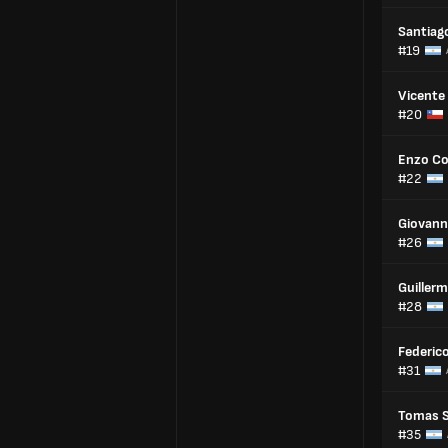
Santiag
#19
Vicente 
#20
Enzo Co
#22
Giovann
#26
Guiller
#28
Federic
#31
Tomas S
#35