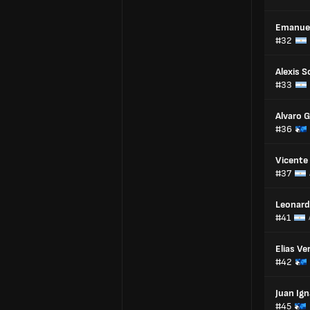
Emanuel
#32
Alexis S
#33
Alvaro 
#36
Vicente
#37
Leonard
#41
Elias Ve
#42
Juan Ign
#45