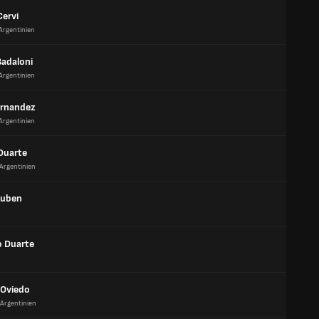
Cervi
Argentinien
adaloni
Argentinien
ernandez
Argentinien
Duarte
Argentinien
Ruben
o Duarte
 Oviedo
Argentinien