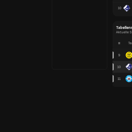
10
Tabellen
Aktuelle S
#
Te
9
10
11