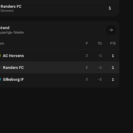
Randers FC
1
Dänemark
stand
uperliga-Tabelle
am
P
TD
PTE
S
AC Horsens
1
2
-1
0
Randers FC
1
2
-1
0
Silkeborg IF
1
2
-2
0