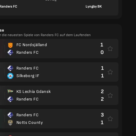
Randers FC
Lyngby BK
se
er die neuesten Spiele von Randers FC auf dem Laufenden
1
FC Nordsjälland
0
Randers FC
1
Randers FC
1
Silkeborg IF
2
KS Lechia Gdansk
2
Randers FC
3
Randers FC
1
Notts County