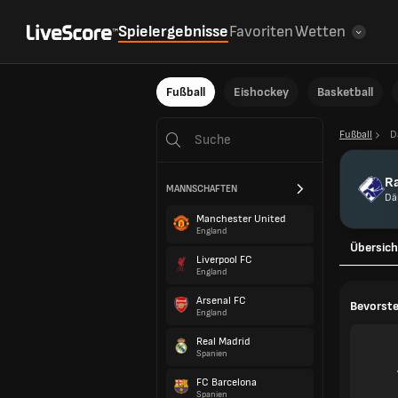
Spielergebnisse
Favoriten
Wetten
Fußball
Eishockey
Basketball
Fußball
D
R
MANNSCHAFTEN
Dä
Manchester United
England
Übersich
Liverpool FC
England
Arsenal FC
Bevorste
England
Real Madrid
Spanien
FC Barcelona
Spanien