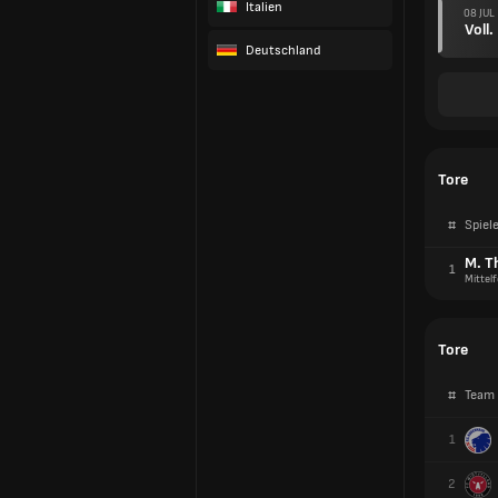
Italien
08 JUL
Voll.
Deutschland
Tore
#
Spiele
M. T
1
Mittelf
Tore
#
Team
1
2