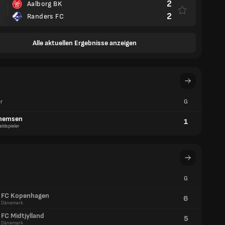
2
Aalborg BK
2
Randers FC
Alle aktuellen Ergebnisse anzeigen
r
G
hemsen
1
eldspieler
G
FC Kopenhagen
6
Dänemark
FC Midtjylland
5
Dänemark