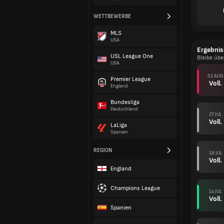
WETTBEWERBE
MLS
USA
Ergebnis
USL League One
Bleibe üb
USA
02 AUG
Premier League
Voll.
England
Bundesliga
Deutschland
27 JUL
Voll.
LaLiga
Spanien
REGION
18 JUL
Voll.
England
Champions League
14 JUL
Voll.
Spanien