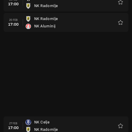
17:00
NK Radomlje
Favori
NK Radomlje
20 MÄR
17:00
NK Maribor
Favori
NK Brinje Grosuplje
03 APR
16:00
NK Radomlje
Favori
NK Radomlje
10 APR
16:00
FC Koper
Favori
NK Bravo
14 APR
16:00
NK Radomlje
Favori
NK Radomlje
17 APR
16:00
NS Mura
Favori
NK Aluminij
24 APR
16:00
NK Radomlje
Favori