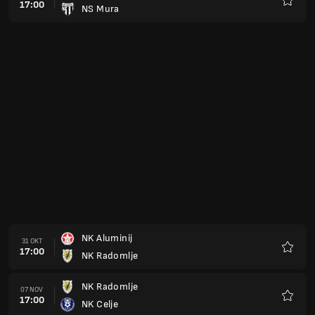
17:00
NS Mura
Favori
NK Aluminij
31 OKT
17:00
NK Radomlje
Favori
NK Radomlje
07 NOV
17:00
NK Celje
Favori
NK Olimpija Ljubljana
21 NOV
17:00
NK Radomlje
Favori
NK Radomlje
28 NOV
17:00
NK Nafta 1903
Favori
NK Maribor
05 DEZ
17:00
NK Radomlje
Favori
NK Radomlje
30 JAN
17:00
NK Brinje Grosuplje
Favori