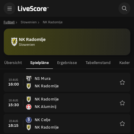
Fußball
Slowenien
NK Radomlje
NK Radomlje
Slowenien
Übersicht
Spielpläne
Ergebnisse
Tabellenstand
Kader
NS Mura
10 AUG
16:00
NK Radomlje
Favori
NK Radomlje
16 AUG
15:30
NK Aluminij
Favori
NK Celje
22 AUG
18:15
NK Radomlje
Favori