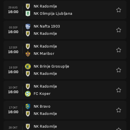
NK Radomlje
29 AUG
16:00
NK Olimpija Ljubljana
Favori
NK Nafta 1903
05 SEP
16:00
NK Radomlje
Favori
NK Radomlje
12 SEP
16:00
NK Maribor
Favori
NK Brinje Grosuplje
19 SEP
16:00
NK Radomlje
Favori
NK Radomlje
10 OKT
16:00
FC Koper
Favori
NK Bravo
17 OKT
16:00
NK Radomlje
Favori
NK Radomlje
28 OKT