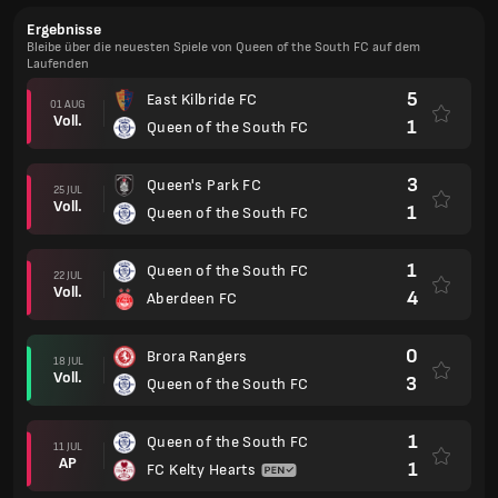
Ergebnisse
Bleibe über die neuesten Spiele von Queen of the South FC auf dem
Laufenden
5
East Kilbride FC
01 AUG
Voll.
1
Queen of the South FC
3
Queen's Park FC
25 JUL
Voll.
1
Queen of the South FC
1
Queen of the South FC
22 JUL
Voll.
4
Aberdeen FC
0
Brora Rangers
18 JUL
Voll.
3
Queen of the South FC
1
Queen of the South FC
11 JUL
AP
1
FC Kelty Hearts