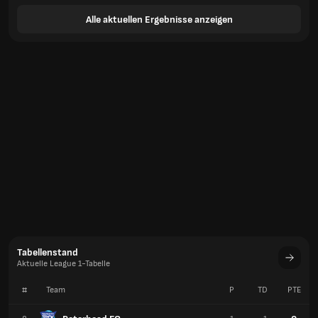
Alle aktuellen Ergebnisse anzeigen
Tabellenstand
Aktuelle League 1-Tabelle
#
Team
P
TD
PTE
Peterhead FC
0
8
1
-1
Queen of the South FC
0
9
1
-4
Montrose FC
0
10
1
-5